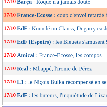
17/10
Barça
: Roque n'a jamais douté
de
lecture
17/10
France-Ecosse
: coup d'envoi retardé
OK
17/10
EdF
: Koundé ou Clauss, Dugarry cas
17/10
EdF (Espoirs)
: les Bleuets s'amusent 
17/10
Amical
: France-Ecosse, les compos
17/10
Real
: Mbappé, l'ironie de Pérez
17/10
L1
: le Niçois Bulka récompensé en s
17/10
EdF
: les buteurs, l'inquiétude de Liza
Lu 14.470 fois
- Damien Da Silva 