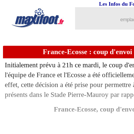
Les Infos du F
...
brèves d'AUJOURD'HUI ( 7 août 202
emplac
...
Liste des brèves du mer. 18 octobre 2
France-Ecosse : coup d'envoi
17/10
OM
: Friio va bien partir
Initialement prévu à 21h ce mardi, le coup d'
17/10
EdF
: Pavard à droite, le constat de 
l'équipe de France et l'Ecosse a été officielle
effet, cette décision a été prise pour permettre 
17/10
EdF
: son doublé, Pavard fier mais pas
présents dans le Stade Pierre-Mauroy par rappo
17/10
EdF
: Pavard a choqué Camavinga
France-Ecosse, coup d'env
17/10
Argentine
: Di Maria raccrochera apr