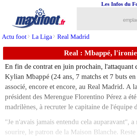
Les Infos du F
17/10
EdF
: Pavard à droite, le constat de 
emplac
17/10
EdF
: son doublé, Pavard fier mais pas
>
>
Actu foot
La Liga
Real Madrid
17/10
EdF
: Pavard a choqué Camavinga
Real : Mbappé, l'ironi
17/10
Argentine
: Di Maria raccrochera apr
En fin de contrat en juin prochain, l'attaquan
17/10
EdF
: Griezmann a aimé la réaction
Kylian
Mbappé
(24 ans, 7 matchs et 7 buts en 
associé, encore et encore, au Real Madrid. A la 
17/10
EdF
: Pavard, une première depuis Sa
président des Merengue Florentino Pérez a été 
madrilènes, à recruter le capitaine de l'équipe 
17/10
Amical
: France 4-1 Ecosse (fini)
"Je n'avais jamais entendu cela auparavant", a 
17/10
VIDEO
: le but génial de Mudryk
sourire, le patron de la Maison Blanche. Reste 