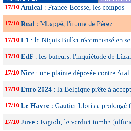
de
17/10
Amical
: France-Ecosse, les compos
lecture
17/10
Real
: Mbappé, l'ironie de Pérez
OK
17/10
L1
: le Niçois Bulka récompensé en s
17/10
EdF
: les buteurs, l'inquiétude de Liza
17/10
Nice
: une plainte déposée contre Atal
17/10
Euro 2024
: la Belgique prête à accept
17/10
Le Havre
: Gautier Lloris a prolongé (
17/10
Juve
: Fagioli, le verdict tombe (offici