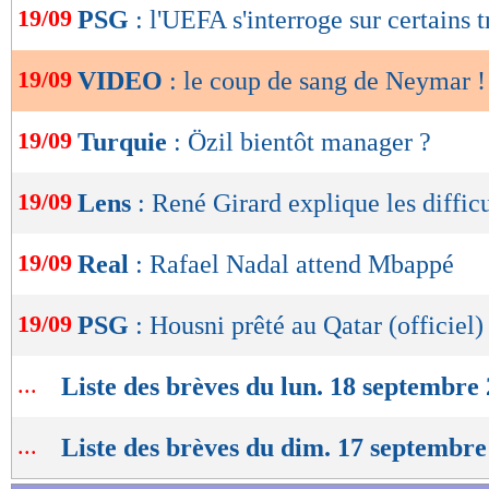
19/09
PSG
: l'UEFA s'interroge sur certains t
de
lecture
19/09
VIDEO
: le coup de sang de Neymar !
OK
19/09
Turquie
: Özil bientôt manager ?
19/09
Lens
: René Girard explique les diffic
19/09
Real
: Rafael Nadal attend Mbappé
19/09
PSG
: Housni prêté au Qatar (officiel)
...
Liste des brèves du lun. 18 septembre
...
Liste des brèves du dim. 17 septembre