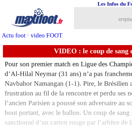
Les Infos du F
19/09
OM
: Di Meco réagit à la crise
emplac
19/09
L1
: l'Europe, Riolo est inquiet
>
Actu foot
video FOOT
19/09
OM
: une pétition pour le maintien d
VIDEO : le coup de sang 
19/09
Milan
: le derby, Pioli veut tourner la
Pour son premier match en Ligue des Champion
19/09
OM
: Longoria pourrait aussi démissi
d’Al-Hilal Neymar (31 ans) n’a pas franchemen
Navbahor Namangan (1-1). Pire, le Brésilien 
19/09
Lazio
: Sarri avertit Guendouzi
frustration au fil de la rencontre et perdu ses 
l’ancien Parisien a poussé son adversaire au sol
19/09
Man City
: De Bruyne, un avenir en q
bout portant, avec le ballon. Un coup de sang
19/09
PSG
: Romano voit Mbappé au Real e
sanctionné d’un carton rouge par l’arbitre de l