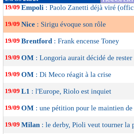
de
19/09
Empoli
: Paolo Zanetti déjà viré (offic
lecture
19/09
Nice
: Sirigu évoque son rôle
OK
19/09
Brentford
: Frank encense Toney
19/09
OM
: Longoria aurait décidé de rester
19/09
OM
: Di Meco réagit à la crise
19/09
L1
: l'Europe, Riolo est inquiet
19/09
OM
: une pétition pour le maintien d
19/09
Milan
: le derby, Pioli veut tourner la