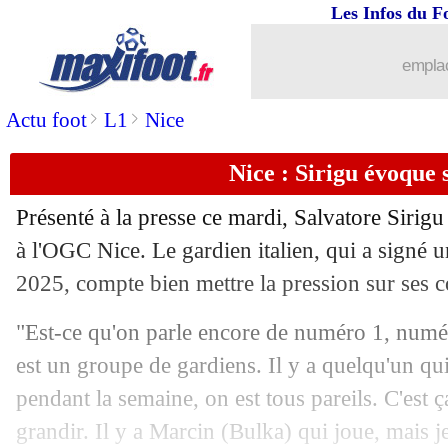
Les Infos du F
19/09
Milan
: Maignan sort sur blessure
emplac
19/09
Lens
: la C1, Haise veut éviter d'être 
>
>
Actu foot
L1
Nice
19/09
LdC
: Paris SG-Dortmund, les compos
Nice : Sirigu évoque 
19/09
Real
: Ancelotti voit City favori en L
Présenté à la presse ce mardi, Salvatore Sirig
19/09
OM
: Rothen hallucine des fans...
à l'OGC Nice. Le gardien italien, qui a signé u
2025, compte bien mettre la pression sur ses c
19/09
PSG
: Ugarte attendu titulaire
"Est-ce qu'on parle encore de numéro 1, num
19/09
OM
: Di Meco épingle Marcelino !
est un groupe de gardiens. Il y a quelqu'un qui
pendant la semaine, on est tous pareils. C'est 
19/09
OM
: Longoria, un départ toujours évo
grandir. Il y a Marcin (Bulka) qui joue, mais 