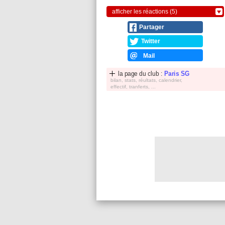
afficher les réactions (5)
Partager
Twitter
Mail
la page du club :
Paris SG
bilan, stats, réultats, calendrier,
effectif, tranferts, ...