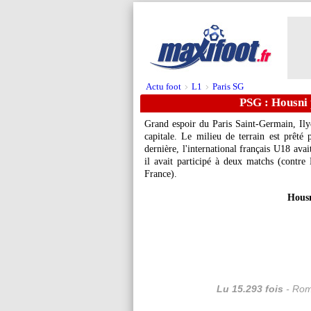
Actu foot
L1
Paris SG
>
>
PSG : Housni 
Grand espoir du Paris Saint-Germain, Ily
capitale. Le milieu de terrain est prêt
dernière, l'international français U18 ava
il avait participé à deux matchs (cont
France).
Housn
Lu 15.293 fois
- Rom