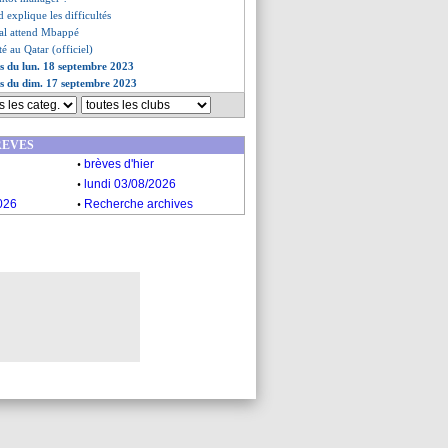
 explique les difficultés
dal attend Mbappé
é au Qatar (officiel)
es du lun. 18 septembre 2023
es du dim. 17 septembre 2023
REVES
.
brèves d'hier
.
lundi 03/08/2026
.
026
Recherche archives