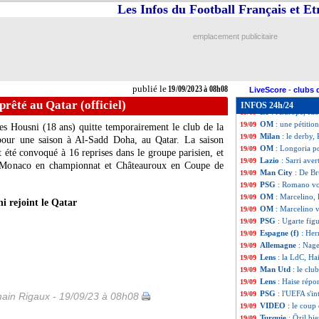
LdC
: le program
19/09
Les Infos du Football Français et E
PSG
: Sirigu mar
19/09
LdC
: le Real es
19/09
emplacement publicitaire
Lens
: le groupe 
19/09
Empoli
: Paolo Za
19/09
Nice
: Sirigu évo
19/09
Brentford
: Fran
19/09
publié le
19/09/2023 à 08h08
OM
: Longoria au
19/09
LiveScore
-
clubs 
OM
: Di Meco réa
19/09
prêté au Qatar (officiel)
INFOS 24h/24
L1
: l'Europe, Rio
19/09
OM
: une pétitio
19/09
es Housni (18 ans) quitte temporairement le club de la
Milan
: le derby,
19/09
é pour une saison à Al-Sadd Doha, au Qatar. La saison
OM
: Longoria po
19/09
it été convoqué à 16 reprises dans le groupe parisien, et
Lazio
: Sarri ave
19/09
re Monaco en championnat et Châteauroux en Coupe de
Man City
: De Br
19/09
PSG
: Romano vo
19/09
OM
: Marcelino, 
19/09
i rejoint le Qatar
OM
: Marcelino v
19/09
PSG
: Ugarte fig
19/09
Espagne (f)
: Her
19/09
Allemagne
: Nag
19/09
Lens
: la LdC, Ha
19/09
Man Utd
: le cl
19/09
Lens
: Haise répo
19/09
PSG
: l'UEFA s'in
19/09
ain Rigaux - 19/09/23 à 08h08
VIDEO
: le coup
19/09
Turquie
: Özil bi
19/09