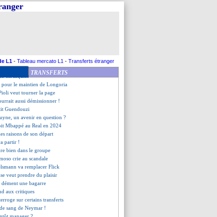
me du jour
tranger
qué par le départ de Verratti
t favori pour Camavinga
convoqué contre le FC Séville
netti déjà viré (officiel)
que son rôle
k encense Toney
rait décidé de rester
de L1
-
Tableau mercato L1
-
Transferts étranger
git à la crise
TRANSFERTS
lo est inquiet
n pour le maintien de Longoria
 Pioli veut tourner la page
urrait aussi démissionner !
rtit Guendouzi
uyne, un avenir en question ?
it Mbappé au Real en 2024
les raisons de son départ
a partir !
ure bien dans le groupe
moso crie au scandale
elsmann va remplacer Flick
ise veut prendre du plaisir
ub dément une bagarre
nd aux critiques
terroge sur certains transferts
 de sang de Neymar !
entôt manager ?