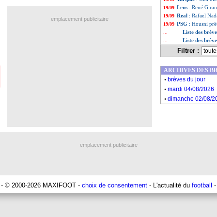
Lens
: René Girard
19/09
Real
: Rafael Na
19/09
emplacement publicitaire
PSG
: Housni prêt
19/09
Liste des brèv
...
Liste des brèv
...
Filtrer :
ARCHIVES DES B
.
brèves du jour
.
mardi 04/08/2026
.
dimanche 02/08/2
emplacement publicitaire
- © 2000-2026 MAXIFOOT -
choix de consentement
- L'actualité du
football
-