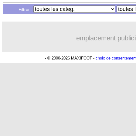
...
Liste des brèves du lun. 18 septembre
Filtrer :
...
Liste des brèves du dim. 17 septembre
emplacement publici
- © 2000-2026 MAXIFOOT -
choix de consentemen