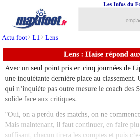
Les Infos du F
19/09
Brentford
: Frank encense Toney
emplac
19/09
OM
: Longoria aurait décidé de rester
>
>
Actu foot
L1
Lens
19/09
OM
: Di Meco réagit à la crise
Lens : Haise répond aux
19/09
L1
: l'Europe, Riolo est inquiet
Avec un seul point pris en cinq journées de Li
19/09
OM
: une pétition pour le maintien d
une inquiétante dernière place au classement
qui n’inquiète pas outre mesure le coach des 
19/09
Milan
: le derby, Pioli veut tourner la
solide face aux critiques.
19/09
OM
: Longoria pourrait aussi démissi
"Oui, on a perdu des matchs, on ne commence p
Mais maintenant, il faut continuer, en faire pl
19/09
Lazio
: Sarri avertit Guendouzi
suffisant, chacun tirera les comptes et puis c’e