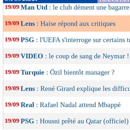
de
19/09
Man Utd
: le club dément une bagarre
lecture
19/09
Lens
: Haise répond aux critiques
OK
19/09
PSG
: l'UEFA s'interroge sur certains t
19/09
VIDEO
: le coup de sang de Neymar !
19/09
Turquie
: Özil bientôt manager ?
19/09
Lens
: René Girard explique les diffic
19/09
Real
: Rafael Nadal attend Mbappé
19/09
PSG
: Housni prêté au Qatar (officiel)