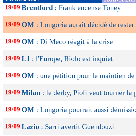
de
19/09
Brentford
: Frank encense Toney
lecture
19/09
OM
: Longoria aurait décidé de rester
OK
19/09
OM
: Di Meco réagit à la crise
19/09
L1
: l'Europe, Riolo est inquiet
19/09
OM
: une pétition pour le maintien d
19/09
Milan
: le derby, Pioli veut tourner la
19/09
OM
: Longoria pourrait aussi démissi
19/09
Lazio
: Sarri avertit Guendouzi