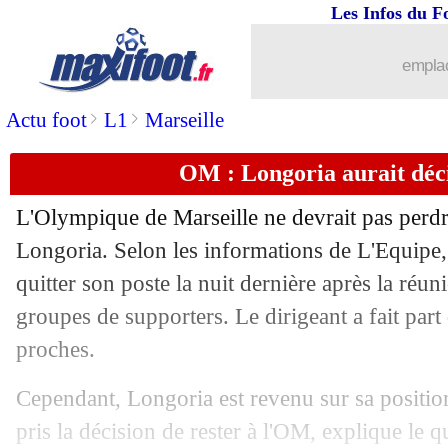
Les Infos du F
19/09
LdC
: Paris SG-Dortmund, les compos
emplac
19/09
Real
: Ancelotti voit City favori en L
>
>
Actu foot
L1
Marseille
19/09
OM
: Rothen hallucine des fans...
OM : Longoria aurait déci
19/09
PSG
: Ugarte attendu titulaire
L'Olympique de Marseille ne devrait pas perdr
19/09
OM
: Di Meco épingle Marcelino !
Longoria. Selon les informations de L'Equipe,
quitter son poste la nuit dernière après la réu
19/09
OM
: Longoria, un départ toujours évo
groupes de supporters. Le dirigeant a fait part 
proches.
19/09
Bayern
: MU, Kane reconnaît des disc
Cependant, Longoria est revenu sur sa position
19/09
OM
: Marcelino, Longoria avoue une 
pris la décision de rester à l'OM, explique le q