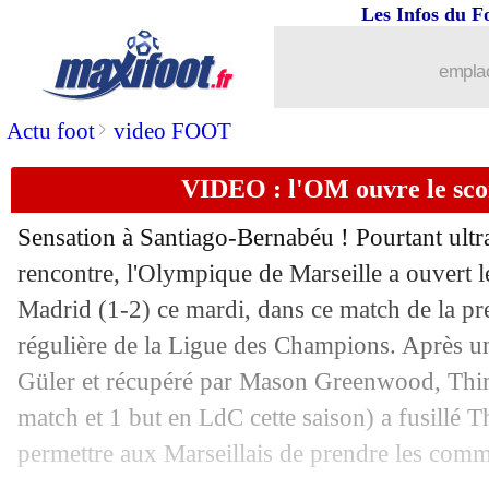
Les Infos du F
16/09
LdC
: Rulli égale un record au Berna
emplac
16/09
Real
: un bon départ pour Mbappé
>
Actu foot
video FOOT
16/09
Real
: un avertissement pour Valverde
VIDEO : l'OM ouvre le sco
16/09
OM
: Pavard fier du visage affiché
Sensation à Santiago-Bernabéu ! Pourtant ultr
16/09
LdC
: 4-4, un score rarissime
rencontre, l'Olympique de Marseille a ouvert l
Madrid (1-2) ce mardi, dans ce match de la pr
16/09
LdC
: Mbappé revient à hauteur de Mü
régulière de la Ligue des Champions. Après u
Güler et récupéré par Mason Greenwood, Thi
16/09
LdC
: le classement provisoire
match et 1 but en LdC cette saison) a fusillé 
permettre aux Marseillais de prendre les com
16/09
LdC
: les résultats de la soirée