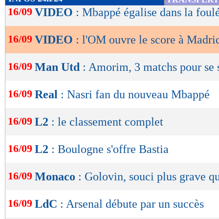
de
16/09
VIDEO
: Mbappé égalise dans la foulé
lecture
16/09
VIDEO
: l'OM ouvre le score à Madrid
OK
16/09
Man Utd
: Amorim, 3 matchs pour se 
16/09
Real
: Nasri fan du nouveau Mbappé
16/09
L2
: le classement complet
16/09
L2
: Boulogne s'offre Bastia
16/09
Monaco
: Golovin, souci plus grave q
16/09
LdC
: Arsenal débute par un succès