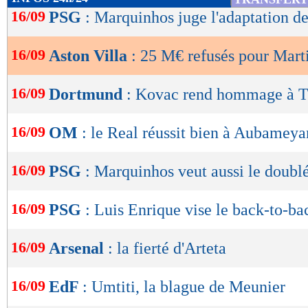
de
16/09
PSG
: Marquinhos juge l'adaptation d
lecture
16/09
Aston Villa
: 25 M€ refusés pour Mart
OK
16/09
Dortmund
: Kovac rend hommage à T
16/09
OM
: le Real réussit bien à Aubamey
16/09
PSG
: Marquinhos veut aussi le doubl
16/09
PSG
: Luis Enrique vise le back-to-ba
16/09
Arsenal
: la fierté d'Arteta
16/09
EdF
: Umtiti, la blague de Meunier