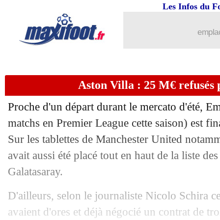
Les Infos du F
16/09
Lyon
: la DTA, le club veut un rendez
emplac
16/09
VIDEO
: les fans de l'OM en forme à 
16/09
Bologne
: Rowe prend la parole sur Ra
Aston Villa : 25 M€ refusés
16/09
LFP
: grosse baisse de salaire pour L
Proche d'un départ durant le mercato d'été, E
16/09
Bruges
: Ordóñez a prolongé (officiel)
matchs en Premier League cette saison) est fin
Sur les tablettes de Manchester United notamm
16/09
LdC (U19)
: le Real renverse l'OM...
avait aussi été placé tout en haut de la liste des
Galatasaray.
16/09
OM
: Niang attend Greenwood au tou
D'ailleurs, selon le journaliste Nicolo Schira c
16/09
PSG
: Zabarnyi, la classe de Marquin
avaient d'ores et déjà négocié un contrat de tro