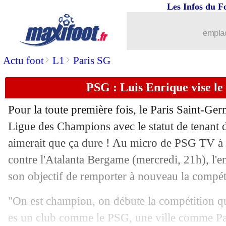
Les Infos du F
16/09
Bruges
: Ordóñez a prolongé (officiel)
emplac
16/09
LdC (U19)
: le Real renverse l'OM...
>
>
Actu foot
L1
Paris SG
16/09
OM
: Niang attend Greenwood au tou
PSG : Luis Enrique vise le
16/09
PSG
: Zabarnyi, la classe de Marquin
Pour la toute première fois, le Paris Saint-Ge
16/09
LdC
: le programme du jour
Ligue des Champions avec le statut de tenant d
aimerait que ça dure ! Au micro de PSG TV à la
16/09
Man Utd
: Newcastle à l'affût pour M
contre l'Atalanta Bergame (mercredi, 21h), l'en
son objectif de remporter à nouveau la compéti
16/09
OM
: Ceballos a présenté ses excuses
"On est champion, on débute la compétition 
16/09
PSG
: Campos raconte le départ de N
es un club comme le PSG, une ville comme Pa