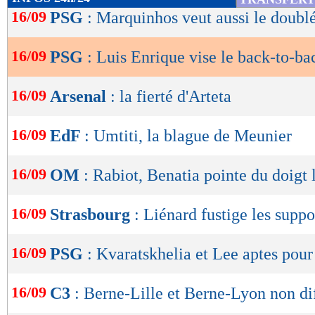
de
16/09
PSG
: Marquinhos veut aussi le doubl
lecture
16/09
PSG
: Luis Enrique vise le back-to-ba
OK
16/09
Arsenal
: la fierté d'Arteta
16/09
EdF
: Umtiti, la blague de Meunier
16/09
OM
: Rabiot, Benatia pointe du doigt 
16/09
Strasbourg
: Liénard fustige les suppo
16/09
PSG
: Kvaratskhelia et Lee aptes pour
16/09
C3
: Berne-Lille et Berne-Lyon non di