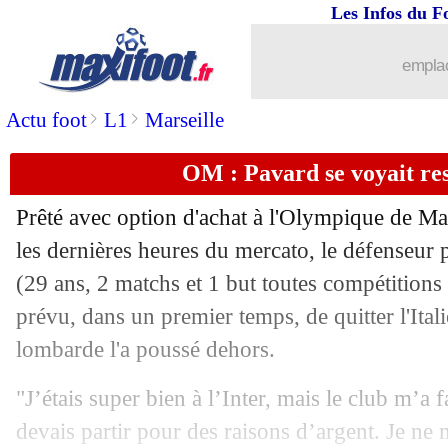
Les Infos du F
16/09
OM
: Balerdi tente de retenir le positi
emplac
16/09
Real
: 50 buts, Mbappé dépasse Zidan
>
>
Actu foot
L1
Marseille
16/09
OM
: De Zerbi a des regrets...
OM : Pavard se voyait rest
16/09
Real
: Courtois demande plus d'efficac
Prêté avec option d'achat à l'Olympique de Mar
16/09
Real
: Mbappé raconte son duel avec 
les dernières heures du mercato, le défenseur
(29 ans, 2 matchs et 1 but toutes compétitions 
16/09
LdC
: Rulli égale un record au Berna
prévu, dans un premier temps, de quitter l'Itali
lombarde l'a poussé dehors.
16/09
Real
: un bon départ pour Mbappé
"J’étais super bien à l’Inter, mais le club m’a 
16/09
Real
: un avertissement pour Valverde
devais partir pour des raisons d’argent. Je ne 