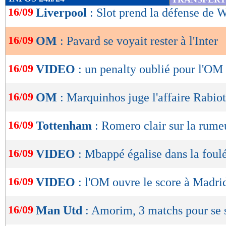
de
16/09
Liverpool
: Slot prend la défense de W
lecture
16/09
OM
: Pavard se voyait rester à l'Inter
OK
16/09
VIDEO
: un penalty oublié pour l'OM
16/09
OM
: Marquinhos juge l'affaire Rabiot
16/09
Tottenham
: Romero clair sur la rume
16/09
VIDEO
: Mbappé égalise dans la foulé
16/09
VIDEO
: l'OM ouvre le score à Madrid
16/09
Man Utd
: Amorim, 3 matchs pour se 