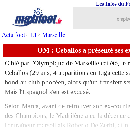
Les Infos du F
16/09
LdC
: Arsenal débute par un succès
emplac
16/09
OM
: Benatia veut de la personnalité
>
>
Actu foot
L1
Marseille
16/09
PSG
: Marquinhos aimerait finir à Par
OM : Ceballos a présenté ses e
16/09
Divers
: B. Mendy a bien signé en Polo
Ciblé par l'Olympique de Marseille cet été, le
16/09
LdC
: Real-Marseille, les compos
Ceballos
(29 ans, 4 apparitions en Liga cette s
bond au club phocéen, alors qu'un transfert se
16/09
PHOTOS
: le vestiaire de l'OM est prê
Mais l'Espagnol s'en est excusé.
16/09
PSG
: Kvaratskhelia, le doute persiste
Selon Marca, avant de retrouver son ex-courti
des Champions, le Madrilène a eu la décence 
16/09
Lyon
: la DTA, le club veut un rendez
l'entraîneur marseillais Roberto De Zerbi, afin