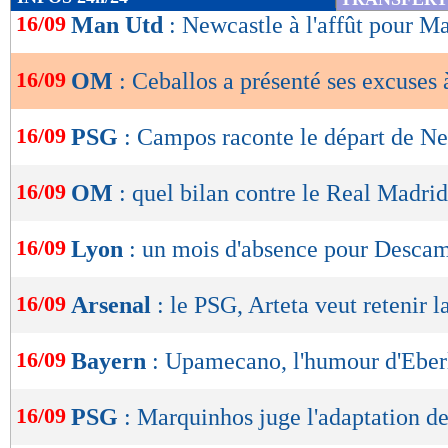
de
16/09
Man Utd
: Newcastle à l'affût pour M
lecture
16/09
OM
: Ceballos a présenté ses excuses
OK
16/09
PSG
: Campos raconte le départ de N
16/09
OM
: quel bilan contre le Real Madrid
16/09
Lyon
: un mois d'absence pour Desca
16/09
Arsenal
: le PSG, Arteta veut retenir l
16/09
Bayern
: Upamecano, l'humour d'Eber
16/09
PSG
: Marquinhos juge l'adaptation d