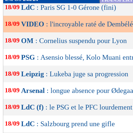
de
18/09
LdC
: Paris SG 1-0 Gérone (fini)
lecture
18/09
VIDEO
: l'incroyable raté de Dembélé
OK
18/09
OM
: Cornelius suspendu pour Lyon
18/09
PSG
: Asensio blessé, Kolo Muani ent
18/09
Leipzig
: Lukeba juge sa progression
18/09
Arsenal
: longue absence pour Ødega
18/09
LdC (f)
: le PSG et le PFC lourdement
18/09
LdC
: Salzbourg prend une gifle