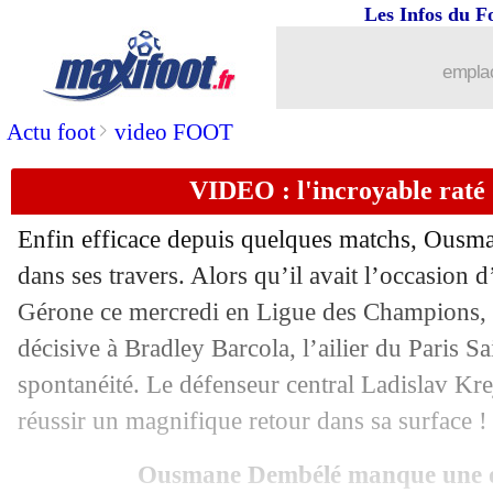
Les Infos du F
emplac
>
Actu foot
video FOOT
VIDEO : l'incroyable raté
Enfin efficace depuis quelques matchs, Ousm
...
brèves d'AUJOURD'HUI ( 8 août 202
dans ses travers. Alors qu’il avait l’occasion d
Gérone ce mercredi en Ligue des Champions, o
...
Liste des brèves du jeu. 19 septembre
décisive à Bradley Barcola, l’ailier du Paris
spontanéité. Le défenseur central Ladislav Kre
18/09
Gérone
: Arnau Martinez défend Gaz
réussir un magnifique retour dans sa surface !
18/09
Gérone
: Michel - "le PSG a été meill
Ousmane Dembélé manque une oc