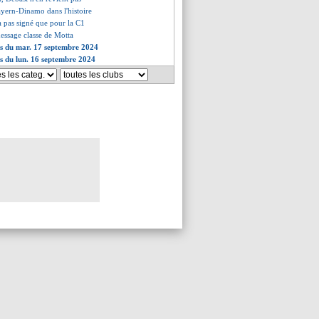
ayern-Dinamo dans l'histoire
 pas signé que pour la C1
message classe de Motta
es du mar. 17 septembre 2024
es du lun. 16 septembre 2024