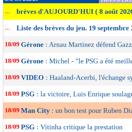
de
...
brèves d'AUJOURD'HUI ( 8 août 202
lecture
OK
...
Liste des brèves du jeu. 19 septembre
18/09
Gérone
: Arnau Martinez défend Gaz
18/09
Gérone
: Michel - "le PSG a été meill
18/09
VIDEO
: Haaland-Acerbi, l'échange 
18/09
PSG
: la victoire, Luis Enrique soulag
18/09
Man City
: un bon test pour Ruben Di
18/09
PSG
: Vitinha critique la prestation