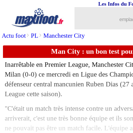
Les Infos du F
emplac
>
>
Actu foot
PL
Manchester City
Man City : un bon test po
Inarrêtable en Premier League, Manchester City
Milan (0-0) ce mercredi en Ligue des Champion
défenseur central mancunien
Ruben Dias
(27 a
League cette saison).
"C'était un match très intense contre un advers
arriverait, c'est une très bonne équipe et ils s
ne pouvait pas être un match facile. L'équipe a