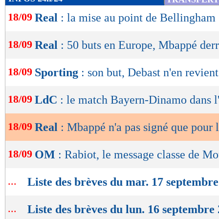
de
18/09
Real
: la mise au point de Bellingham
lecture
OK
18/09
Real
: 50 buts en Europe, Mbappé derr
18/09
Sporting
: son but, Debast n'en revient
18/09
LdC
: le match Bayern-Dinamo dans l'
18/09
Real
: Mbappé n'a pas signé que pour 
18/09
OM
: Rabiot, le message classe de Mo
...
Liste des brèves du mar. 17 septembr
...
Liste des brèves du lun. 16 septembre