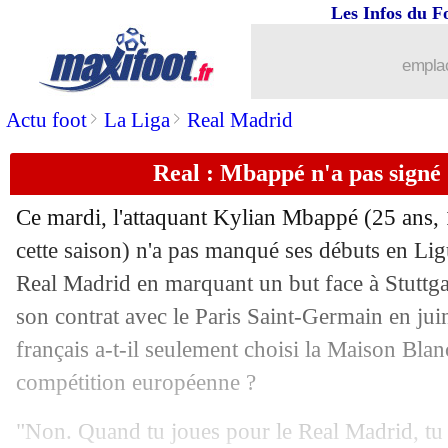
Les Infos du F
18/09
Bordeaux
: c'est signé pour Andy Carro
emplac
18/09
OM
: zéro pointé en C1, le rappel de 
>
>
Actu foot
La Liga
Real Madrid
18/09
PSG
: le plus beau souvenir de Kehrer
Real : Mbappé n'a pas signé
18/09
Justice
: Ben Yedder évite la case pris
Ce mardi, l'attaquant Kylian
Mbappé
(25 ans, 
cette saison) n'a pas manqué ses débuts en Li
18/09
Real
: Endrick en a selon Ancelotti
Real Madrid en marquant un but face à Stuttga
18/09
son contrat avec le Paris Saint-Germain en juin 
Real
: Mbappé rejoint Benzema et He
français a-t-il seulement choisi la Maison Bla
18/09
Italie
: décès de Totò Schillaci
compétition européenne ?
18/09
AEK
: une annonce pour Martial
"Non. Quand tu joues pour le Real Madrid, tu d