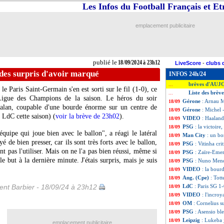
Les Infos du Football Français et E
emplacement publicitaire
publié le
18/09/2024 à 23h12
LiveScore
-
clubs 
es surpris d'avoir marqué
INFOS 24h/24
brèves d'AUJ
...
e Paris Saint-Germain s'en est sorti sur le fil (1-0), ce
Liste des brèv
...
igue des Champions de la saison. Le héros du soir
Gérone
: Arnau 
18/09
atalan, coupable d'une bourde énorme sur un centre de
Gérone
: Michel 
18/09
 LdC cette saison) (
voir la brève de 23h02
).
VIDEO
: Haaland
18/09
PSG
: la victoire
18/09
quipe qui joue bien avec le ballon", a réagi le latéral
Man City
: un bo
18/09
 de bien presser, car ils sont très forts avec le ballon,
PSG
: Vitinha cri
18/09
nt pas l'utiliser. Mais on ne l'a pas bien réussi, même si
PSG
: Zaïre-Emery
18/09
e but à la dernière minute. J'étais surpris, mais je suis
PSG
: Nuno Mend
18/09
VIDEO
: la bour
18/09
Ang. (Cpe)
: Tot
18/09
nt Barbier - 18/09/24 à 23h12
LdC
: Paris SG 1
18/09
VIDEO
: l'incro
18/09
OM
: Cornelius 
18/09
PSG
: Asensio bl
18/09
Leipzig
: Lukeba 
18/09
emplacement publicitaire