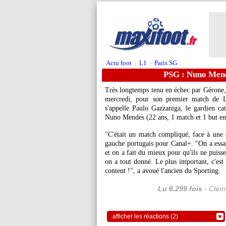
Actu foot
L1
Paris SG
>
>
PSG : Nuno Mend
Très longtemps tenu en échec par Gérone, l
mercredi, pour son premier match de L
s'appelle Paulo Gazzaniga, le gardien c
Nuno
Mendes
(22 ans, 1 match et 1 but en
"C'était un match compliqué, face à une é
gauche portugais pour Canal+. "On a essayé
et on a fait du mieux pour qu'ils ne puisse
on a tout donné. Le plus important, c'est l
content !", a avoué l'ancien du Sporting.
Lu 6.299 fois
- Cléme
afficher les réactions (2)