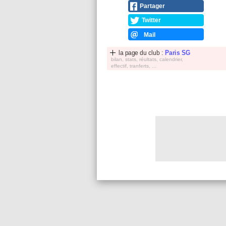
Partager
Twitter
Mail
la page du club :
Paris SG
bilan, stats, réultats, calendrier,
effectif, tranferts, ...