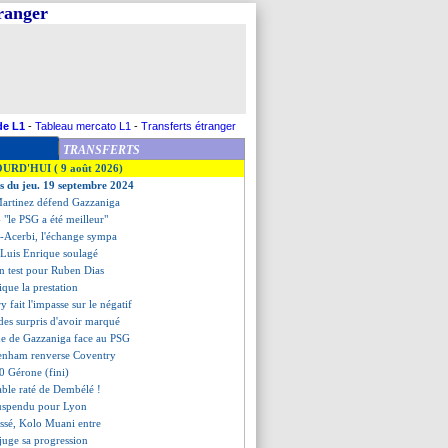
tranger
de L1
-
Tableau mercato L1
-
Transferts étranger
TRANSFERTS
OURD'HUI ( 9 août 2026)
es du jeu. 19 septembre 2024
Martinez défend Gazzaniga
- "le PSG a été meilleur"
-Acerbi, l'échange sympa
, Luis Enrique soulagé
n test pour Ruben Dias
tique la prestation
 fait l'impasse sur le négatif
es surpris d'avoir marqué
de de Gazzaniga face au PSG
tenham renverse Coventry
-0 Gérone (fini)
yable raté de Dembélé !
suspendu pour Lyon
essé, Kolo Muani entre
juge sa progression