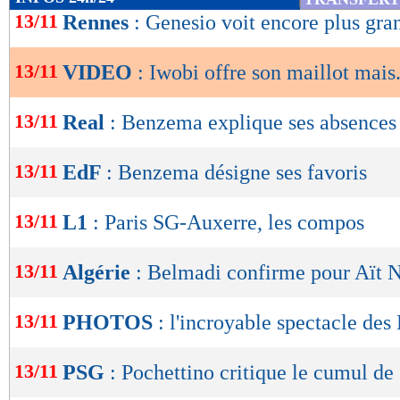
de
13/11
Rennes
: Genesio voit encore plus gra
lecture
13/11
VIDEO
: Iwobi offre son maillot mais.
OK
13/11
Real
: Benzema explique ses absences
13/11
EdF
: Benzema désigne ses favoris
13/11
L1
: Paris SG-Auxerre, les compos
13/11
Algérie
: Belmadi confirme pour Aït 
13/11
PHOTOS
: l'incroyable spectacle de
13/11
PSG
: Pochettino critique le cumul de 