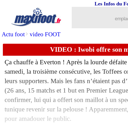
Les Infos du F
13/11
L1
: Brest 2-1 Troyes (fini)
emplac
13/11
L1
: Montpellier 1-1 Reims (fini)
>
Actu foot
video FOOT
13/11
L1
: Lille 1-0 Angers (fini)
VIDEO : Iwobi offre son ma
13/11
L1
: Nantes 2-2 Ajaccio (fini)
Ça chauffe à Everton ! Après la lourde défait
13/11
Nice
: Todibo jusqu'en 2027 (officiel)
samedi, la troisième consécutive, les Toffees o
leurs supporters. Mais les fans n’étaient pas 
13/11
PSG
: la grosse satisfaction de Galtier
(26 ans, 15 matchs et 1 but en Premier League
confirmer, lui qui a offert son maillot à un spe
13/11
L1
: Strasbourg-Lorient, les compos
tunique revenir sur la pelouse ! Apparemment, s
pour amadouer le public.
13/11
PHOTO
: une banderole anti-Qatar a