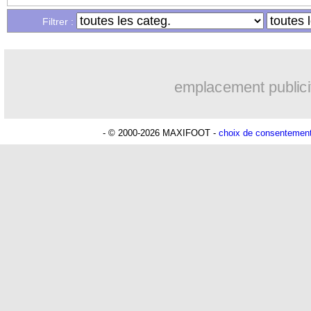
Filtrer :
13/11
L1
: le classement complet
13/11
L1
: Monaco 2-3 Marseille (fini)
emplacement publici
13/11
Ita.
: la Juve inarrêtable !
- © 2000-2026 MAXIFOOT -
choix de consentemen
13/11
EdF
: le Mondial, la fierté de Fofana
13/11
OM
: grosse inquiétude pour Harit !
13/11
Montpellier
: Savanier sorti en larmes
13/11
PSG
: Mbappé félicite Ekitike
13/11
EdF
: les Bleus attendus lundi midi