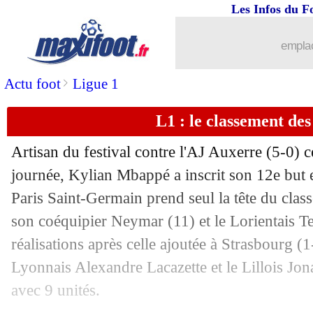
Les Infos du F
emplac
>
Actu foot
Ligue 1
L1 : le classement des
Artisan du festival contre l'AJ Auxerre (5-0) 
journée, Kylian Mbappé a inscrit son 12e but 
Paris Saint-Germain prend seul la tête du cla
son coéquipier Neymar (11) et le Lorientais Te
réalisations après celle ajoutée à Strasbourg (1-
Lyonnais Alexandre Lacazette et le Lillois Jona
avec 9 unités.