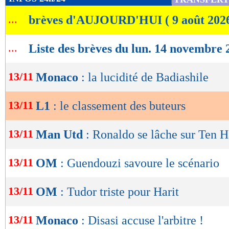
de
...
brèves d'AUJOURD'HUI ( 9 août 202
lecture
OK
...
Liste des brèves du lun. 14 novembre 
13/11
Monaco
: la lucidité de Badiashile
13/11
L1
: le classement des buteurs
13/11
Man Utd
: Ronaldo se lâche sur Ten H
13/11
OM
: Guendouzi savoure le scénario
13/11
OM
: Tudor triste pour Harit
13/11
Monaco
: Disasi accuse l'arbitre !