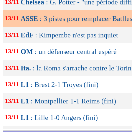
13/11
Chelsea
: G. Potter - "une période diff
de
lecture
13/11
ASSE
: 3 pistes pour remplacer Batlle
OK
13/11
EdF
: Kimpembe n'est pas inquiet
13/11
OM
: un défenseur central espéré
13/11
Ita.
: la Roma s'arrache contre le Tori
13/11
L1
: Brest 2-1 Troyes (fini)
13/11
L1
: Montpellier 1-1 Reims (fini)
13/11
L1
: Lille 1-0 Angers (fini)