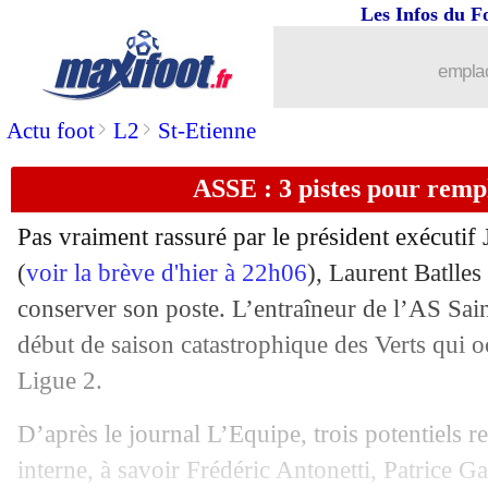
13/11
Ita.
: la Juve inarrêtable !
Les Infos du F
13/11
EdF
: le Mondial, la fierté de Fofana
emplac
13/11
OM
: grosse inquiétude pour Harit !
>
>
Actu foot
L2
St-Etienne
ASSE : 3 pistes pour remp
13/11
Montpellier
: Savanier sorti en larmes
Pas vraiment rassuré par le président exécutif
13/11
PSG
: Mbappé félicite Ekitike
(
voir la brève d'hier à 22h06
), Laurent Batlles
conserver son poste. L’entraîneur de l’AS Sain
13/11
EdF
: les Bleus attendus lundi midi
début de saison catastrophique des Verts qui o
13/11
Lille
: André en colère malgré la victo
Ligue 2.
D’après le journal L’Equipe, trois potentiels 
13/11
PHOTO
: une banderole anti-Le Graë
interne, à savoir Frédéric Antonetti, Patrice 