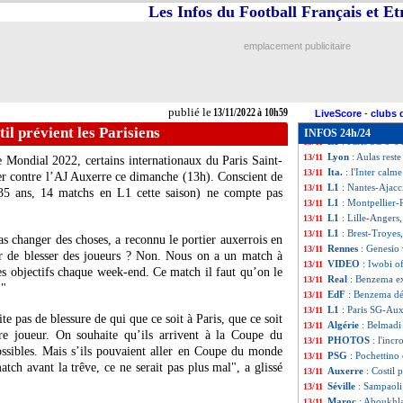
L1
: Brest 2-1 Tro
13/11
Les Infos du Football Français et E
L1
: Montpellier 
13/11
L1
: Lille 1-0 Ang
13/11
emplacement publicitaire
L1
: Nantes 2-2 Aj
13/11
Nice
: Todibo jusq
13/11
PSG
: la grosse s
13/11
L1
: Strasbourg-L
13/11
publié le
13/11/2022 à 10h59
PHOTO
: une ba
13/11
LiveScore
-
clubs 
PSG
: la délivran
13/11
il prévient les Parisiens
INFOS 24h/24
L1
: Paris SG 5-0 
13/11
Lyon
: Aulas reste
13/11
 Mondial 2022, certains internationaux du Paris Saint-
Ita.
: l'Inter calme
13/11
er contre l’AJ Auxerre ce dimanche (13h). Conscient de
L1
: Nantes-Ajacc
13/11
(35 ans, 14 matchs en L1 cette saison) ne compte pas
L1
: Montpellier-
13/11
L1
: Lille-Angers
13/11
L1
: Brest-Troyes
13/11
as changer des choses, a reconnu le portier auxerrois en
Rennes
: Genesio 
13/11
ur de blesser des joueurs ? Non. Nous on a un match à
VIDEO
: Iwobi of
13/11
des objectifs chaque week-end. Ce match il faut qu’on le
Real
: Benzema ex
13/11
."
EdF
: Benzema dé
13/11
L1
: Paris SG-Aux
13/11
te pas de blessure de qui que ce soit à Paris, que ce soit
Algérie
: Belmadi
13/11
e joueur. On souhaite qu’ils arrivent à la Coupe du
PHOTOS
: l'inc
13/11
ossibles. Mais s’ils pouvaient aller en Coupe du monde
PSG
: Pochettino 
13/11
tch avant la trêve, ce ne serait pas plus mal", a glissé
Auxerre
: Costil 
13/11
Séville
: Sampaoli
13/11
Maroc
: Aboukhla
13/11