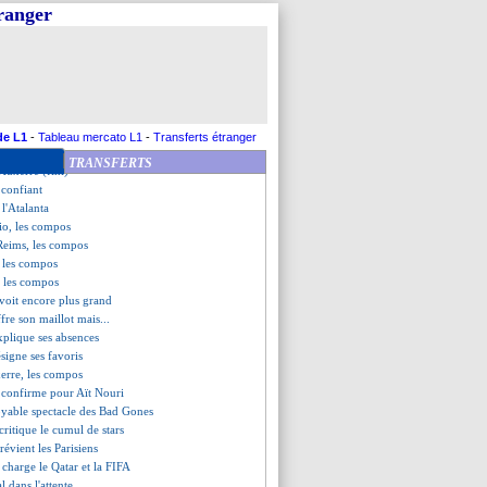
yes (fini)
tranger
1-1 Reims (fini)
ers (fini)
accio (fini)
u'en 2027 (officiel)
atisfaction de Galtier
orient, les compos
nderole anti-Qatar au Parc
de L1
-
Tableau mercato L1
-
Transferts étranger
ce d'Ekitike !
TRANSFERTS
Auxerre (fini)
 confiant
 l'Atalanta
io, les compos
Reims, les compos
, les compos
, les compos
voit encore plus grand
fre son maillot mais...
plique ses absences
signe ses favoris
erre, les compos
 confirme pour Aït Nouri
royable spectacle des Bad Gones
critique le cumul de stars
prévient les Parisiens
 charge le Qatar et la FIFA
l dans l'attente