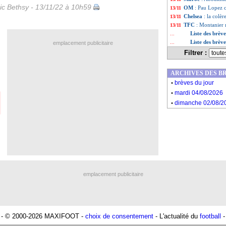
ic Bethsy - 13/11/22 à 10h59
OM
: Pau Lopez c
13/11
Chelsea
: la colè
13/11
TFC
: Montanier 
13/11
Liste des brè
...
Liste des brèv
...
emplacement publicitaire
Filtrer :
ARCHIVES DES B
.
brèves du jour
.
mardi 04/08/2026
.
dimanche 02/08/2
emplacement publicitaire
- © 2000-2026 MAXIFOOT -
choix de consentement
- L'actualité du
football
-