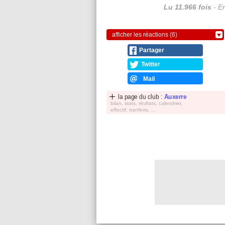
Lu 11.966 fois
- Er
afficher les réactions (6)
Partager
Twitter
Mail
la page du club :
Auxerre
bilan, stats, réultats, calendrier,
effectif, tranferts, ...