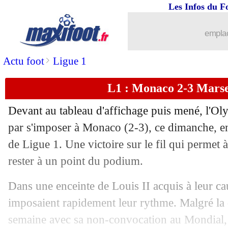
Les Infos du F
emplac
>
Actu foot
Ligue 1
L1 : Monaco 2-3 Marsei
Devant au tableau d'affichage puis mené, l'Oly
par s'imposer à Monaco (2-3), ce dimanche, en
de Ligue 1. Une victoire sur le fil qui permet
rester à un point du podium.
Dans une enceinte de Louis II acquis à leur cau
imposaient rapidement leur rythme. Malgré la 
semaine avec sa non-convocation au Mondial, C