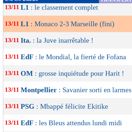
de
13/11
L1
: le classement complet
grattaient peu à peu du terrain et mettaient à 
lecture
contraints d'intervenir à quatre reprises sur de
13/11
L1
: Monaco 2-3 Marseille (fini)
OK
chaudes. Des difficultés qui n'existaient pas e
débouchaient logiquement sur un deuxième but
13/11
Ita.
: la Juve inarrêtable !
réception d'un caviar de Golovin (2-1, 72e).
13/11
EdF
: le Mondial, la fierté de Fofana
Sans Harit, sorti plus tôt en raison d'une bles
n'avait plus de créativité en dépit de l'entrée 
13/11
OM
: grosse inquiétude pour Harit !
visiteurs s'arrachaient pour éviter la défaite e
13/11
Montpellier
: Savanier sorti en larmes
Veretout, qui après une action confuse dans la 
d'une lourde frappe au point de penalty (2-2, 8
13/11
PSG
: Mbappé félicite Ekitike
Marseillais poussaient et finissaient par arrach
franc de Payet repris de la tête par Kolasinac
13/11
EdF
: les Bleus attendus lundi midi
!