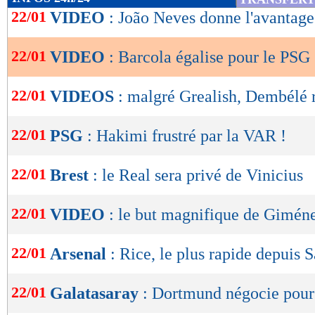
de
22/01
VIDEO
: João Neves donne l'avantag
lecture
22/01
VIDEO
: Barcola égalise pour le PSG 
OK
22/01
VIDEOS
: malgré Grealish, Dembélé r
22/01
PSG
: Hakimi frustré par la VAR !
22/01
Brest
: le Real sera privé de Vinicius
22/01
VIDEO
: le but magnifique de Giméne
22/01
Arsenal
: Rice, le plus rapide depuis 
22/01
Galatasaray
: Dortmund négocie pou