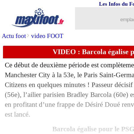
Les Infos du F
emplac
...
brèves d'AUJOURD'HUI ( 8 août 202
>
Actu foot
video FOOT
...
Liste des brèves du jeu. 23 janvier 20
VIDEO : Barcola égalise p
22/01
Real
: Mbappé, la décla forte de Vinic
Ce début de deuxième période est complèteme
22/01
Brest
: la colère de Roy
Manchester City à la 53e, le Paris Saint-Germa
Citizens en quelques minutes ! Passeur déci
22/01
LdC
: le PSG qualifié en barrages si...
(56e), l’ailier parisien Bradley Barcola (60e)
en profitant d’une frappe de Désiré Doué ren
22/01
Real
: Vinicius dans le club des 100
est lancé.
22/01
Man City
: Guardiola s'avoue vaincu
Barcola égalise pour le PSG