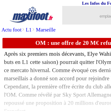
Les Infos du F
22/01
PSG
: Hakimi frustré par la VAR !
emplac
22/01
Brest
: le Real sera privé de Vinicius
>
>
Actu foot
L1
Marseille
22/01
VIDEO
: le but magnifique de Giméne
OM : une offre de 20 M€ refu
22/01
Arsenal
: Rice, le plus rapide depuis 
Après six premiers mois décevants, Elye
Wahi
22/01
Galatasaray
: Dortmund négocie pou
buts en L1 cette saison) pourrait quitter l'Ol
ce mercato hivernal. Comme évoqué ces dernier
22/01
Brest
: une défaite logique pour Cama
marseillais a donné son accord pour rejoindre l
Cependant, la première offre écrite du club a
22/01
LdC
: Shakhtar Donetsk 2-0 Brest (fin
l'OM. Comme révélé par Sky Sport Allemagne, 
repoussé une proposition à 20 millions d'euro
22/01
LdC
: première victoire pour Leipzig 