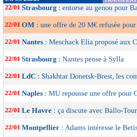
de
22/01
Strasbourg
: entorse au genou pour 
lecture
22/01
OM
: une offre de 20 M€ refusée pour
OK
22/01
Nantes
: Meschack Elia proposé aux C
22/01
Strasbourg
: Nantes pense à Sylla
22/01
LdC
: Shakhtar Donetsk-Brest, les co
22/01
Naples
: MU repousse une offre pour 
22/01
Le Havre
: ça discute avec Ballo-Tou
22/01
Montpellier
: Adams intéresse le Beti