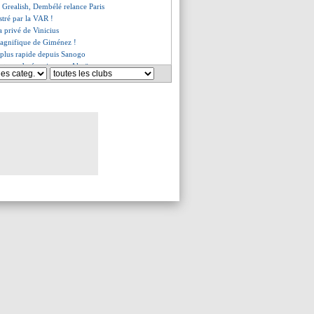
 Grealish, Dembélé relance Paris
stré par la VAR !
ra privé de Vinicius
magnifique de Giménez !
e plus rapide depuis Sanogo
ortmund négocie pour Akgün
te logique pour Camara
onetsk 2-0 Brest (fini)
ictoire pour Leipzig !
n City va battre le PSG !
ccueil pour les Parisiens
an City, les compos
x de paris sur Manchester City !
ilié pour Bernat ?
ussit sa première avec Besiktas
affrontera Lille
aujourd'hui je suis fragilisé"
orse au genou pour Bakwa
de 20 M€ refusée pour Wahi !
k Elia proposé aux Canaris
tes pense à Sylla
onetsk-Brest, les compos
usse une offre pour Garnacho
scute avec Ballo-Touré
ms intéresse le Betis
illot fourth contre Man City