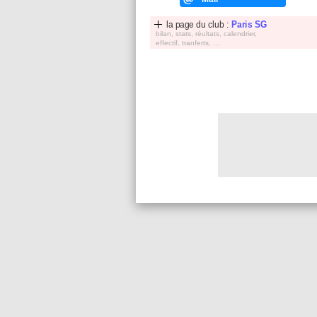
la page du club :
Paris SG
bilan, stats, réultats, calendrier,
effectif, tranferts, ...