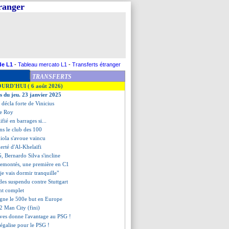
tranger
de L1
-
Tableau mercato L1
-
Transferts étranger
TRANSFERTS
OURD'HUI ( 6 août 2026)
es du jeu. 23 janvier 2025
 décla forte de Vinicius
de Roy
ifié en barrages si...
ans le club des 100
iola s'avoue vaincu
ierté d'Al-Khelaïfi
G, Bernardo Silva s'incline
remontés, une première en C1
"je vais dormir tranquille"
es suspendu contre Stuttgart
ent complet
igne le 500e but en Europe
-2 Man City (fini)
ves donne l'avantage au PSG !
 égalise pour le PSG !