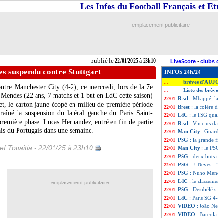
Les Infos du Football Français et E
emplacement publicitaire
publié le
22/01/2025 à 23h10
LiveScore
-
clubs 
s suspendu contre Stuttgart
INFOS 24h/24
brèves d'AUJ
...
ontre Manchester City (4-2), ce mercredi, lors de la 7e
Liste des brèv
...
o
Mendes
(22 ans, 7 matchs et 1 but en LdC cette saison)
Real
: Mbappé, la
22/01
ffet, le carton jaune écopé en milieu de première période
Brest
: la colère 
22/01
aîné la suspension du latéral gauche du Paris Saint-
LdC
: le PSG qual
22/01
première phase. Lucas Hernandez, entré en fin de partie
Real
: Vinicius d
22/01
lais du Portugais dans une semaine.
Man City
: Guard
22/01
PSG
: la grande f
22/01
ef Touaitia - 22/01/25 à 23h10
Man City
: le PS
22/01
PSG
: deux buts 
22/01
PSG
: J. Neves - 
22/01
PSG
: Nuno Mend
22/01
LdC
: le classem
22/01
emplacement publicitaire
PSG
: Dembélé s
22/01
LdC
: Paris SG 4
22/01
VIDEO
: João Ne
22/01
VIDEO
: Barcola
22/01