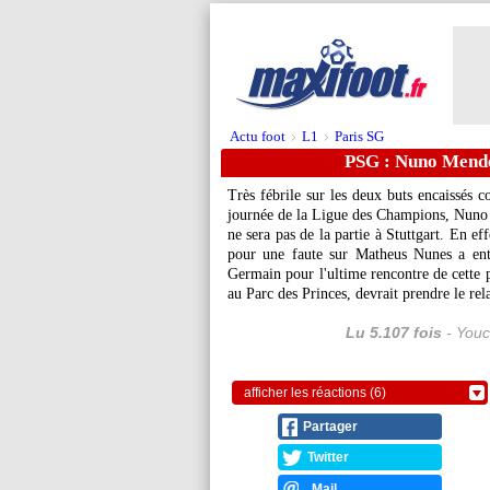
Actu foot
L1
Paris SG
>
>
PSG : Nuno Mende
Très fébrile sur les deux buts encaissés c
journée de la Ligue des Champions, Nun
ne sera pas de la partie à Stuttgart. En e
pour une faute sur Matheus Nunes a entr
Germain pour l'ultime rencontre de cette 
au Parc des Princes, devrait prendre le re
Lu 5.107 fois
- Youc
afficher les réactions (6)
Partager
Twitter
Mail