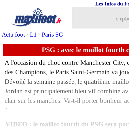
Les Infos du F
22/01
LdC
: première victoire pour Leipzig 
emplac
22/01
Sondage MF
: Man City va battre le 
>
>
Actu foot
L1
Paris SG
22/01
VIDEO
: un bel accueil pour les Paris
PSG : avec le maillot fourth
22/01
LdC
: Paris SG-Man City, les compos
A l'occasion du choc contre Manchester City, 
22/01
PSG-City
: afflux de paris sur Manche
des Champions, le Paris Saint-Germain va joue
Dévoilé la semaine passée, le quatrième maill
22/01
PSG
: contrat résilié pour Bernat ?
Jordan est principalement bleu vif combiné av
clair sur les manches. Va-t-il porter bonheur
22/01
C3
: Solskjaer réussit sa première ave
?
22/01
CdF
: Dunkerque affrontera Lille
VIDEO : le maillot fourth du PSG sera por