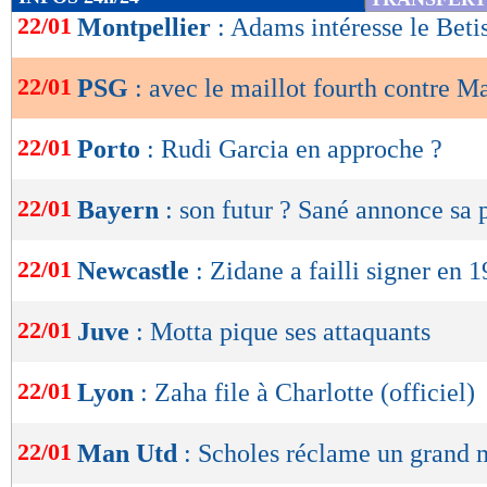
de
22/01
Montpellier
: Adams intéresse le Beti
lecture
22/01
PSG
: avec le maillot fourth contre M
OK
22/01
Porto
: Rudi Garcia en approche ?
22/01
Bayern
: son futur ? Sané annonce sa 
22/01
Newcastle
: Zidane a failli signer en 
22/01
Juve
: Motta pique ses attaquants
22/01
Lyon
: Zaha file à Charlotte (officiel)
22/01
Man Utd
: Scholes réclame un grand