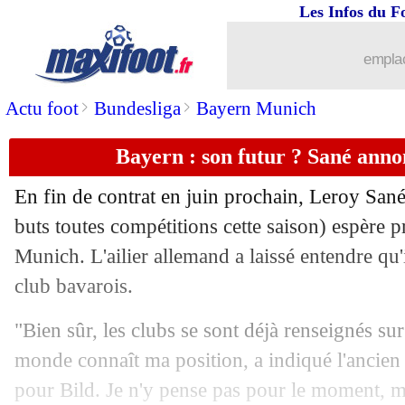
Les Infos du F
22/01
VIDEO
: un bel accueil pour les Paris
emplac
22/01
LdC
: Paris SG-Man City, les compos
>
>
Actu foot
Bundesliga
Bayern Munich
22/01
PSG-City
: afflux de paris sur Manche
Bayern : son futur ? Sané anno
22/01
PSG
: contrat résilié pour Bernat ?
En fin de contrat en juin prochain, Leroy
San
22/01
C3
: Solskjaer réussit sa première ave
buts toutes compétitions cette saison) espère 
Munich. L'ailier allemand a laissé entendre qu'
22/01
CdF
: Dunkerque affrontera Lille
club bavarois.
22/01
Lyon
: P. Sage - "aujourd'hui je suis fr
"Bien sûr, les clubs se sont déjà renseignés sur
monde connaît ma position, a indiqué l'ancien
22/01
Strasbourg
: entorse au genou pour 
pour Bild. Je n'y pense pas pour le moment, m