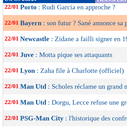
de
22/01
Porto
: Rudi Garcia en approche ?
lecture
22/01
Bayern
: son futur ? Sané annonce sa 
OK
22/01
Newcastle
: Zidane a failli signer en 
22/01
Juve
: Motta pique ses attaquants
22/01
Lyon
: Zaha file à Charlotte (officiel)
22/01
Man Utd
: Scholes réclame un grand
22/01
Man Utd
: Dorgu, Lecce refuse une gr
22/01
PSG-Man City
: l'historique des conf