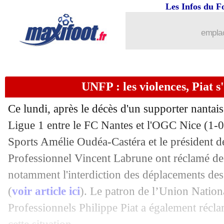
...
brèves d'AUJOURD'HUI ( 9 août 202
Les Infos du F
...
Liste des brèves du mar. 5 décembre 
emplac
04/12
Strasbourg
: Gameiro pense à s'exiler
UNFP : les violences, Piat s
04/12
Ang.
: ça cartonne en Premier League 
Ce lundi, après le décès d'un supporter nanta
04/12
PSG
: Rami a une pensée pour Donn
Ligue 1 entre le FC Nantes et l'OGC Nice (1-0)
Sports Amélie Oudéa-Castéra et le président d
04/12
Man Utd
: Varane s'accroche
Professionnel Vincent Labrune ont réclamé de
04/12
TFC
: Dallinga se plaint et agace en i
notamment l'interdiction des déplacements des 
(
voir article ici
). Le patron de l’Union Nation
04/12
Monaco
: Zakaria bluffé par la L1
Professionnels Philippe Piat a également récla