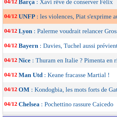
04/12
Barça
: Xavi rêve de conserver Félix
de
lecture
04/12
UNFP
: les violences, Piat s'exprime a
OK
04/12
Lyon
: Palerme voudrait relancer Gros
04/12
Bayern
: Davies, Tuchel aussi prévien
04/12
Nice
: Thuram en Italie ? Pimenta en r
04/12
Man Utd
: Keane fracasse Martial !
04/12
OM
: Kondogbia, les mots forts de Ga
04/12
Chelsea
: Pochettino rassure Caicedo