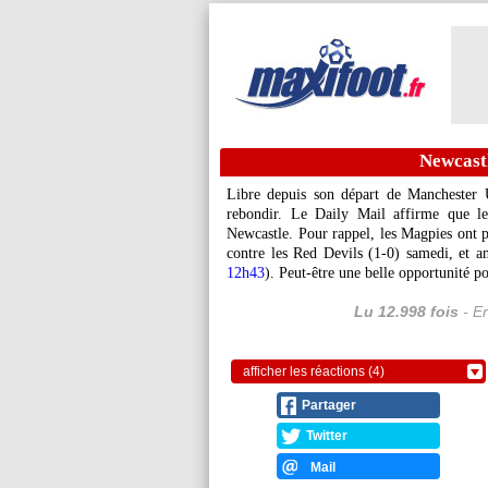
Newcastl
Libre depuis son départ de Manchester 
rebondir. Le Daily Mail affirme que le 
Newcastle. Pour rappel, les Magpies ont pe
contre les Red Devils (1-0) samedi, et a
12h43
). Peut-être une belle opportunité 
Lu 12.998 fois
- Er
afficher les réactions (4)
Partager
Twitter
Mail