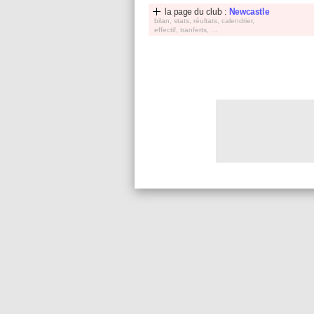
la page du club :
Newcastle
bilan, stats, réultats, calendrier,
effectif, tranferts, ...