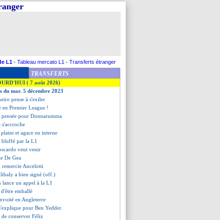
tranger
de L1
-
Tableau mercato L1
-
Transferts étranger
TRANSFERTS
OURD'HUI ( 7 août 2026)
es du mar. 5 décembre 2023
eiro pense à s'exiler
e en Premier League !
e pensée pour Donnarumma
e s'accroche
 plaint et agace en interne
 bluffé par la L1
oscardo veut venir
ste De Gea
 remercie Ancelotti
libaly a bien signé (off.)
 lance un appel à la L1
 d'être emballé
nvoité en Angleterre
 s'explique pour Ben Yedder
 de conserver Félix