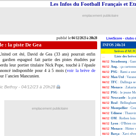
Les Infos du Football Français et E
emplacement publicitaire
publié le
04/12/2023 à 20h28
LiveScore
-
clubs 
e : la piste De Gea
INFOS 24h/24
brèves d'AUJ
...
United cet été, David de Gea (33 ans) pourrait enfin
Liste des brèv
...
gardien espagnol fait partie des pistes étudiées par
Strasbourg
: Gam
04/12
rdu leur portier titulaire Nick Pope, touché à l’épaule
Ang.
: ça cartonn
04/12
nnoncé indisponible pour 4 à 5 mois (
voir la brève de
PSG
: Rami a un
04/12
pour l’ancien Mancunien.
Man Utd
: Varan
04/12
TFC
: Dallinga se
04/12
ic Bethsy - 04/12/23 à 20h28
Monaco
: Zakaria
04/12
PSG
: le jeune M
04/12
Newcastle
: la pi
04/12
Real
: Bellingham
04/12
Montpellier
: Cou
04/12
emplacement publicitaire
Udinese
: Thauvin
04/12
OM
: Rothen loin
04/12
Lyon
: O'Brien co
04/12
Monaco
: Hütter
04/12
Barça
: Xavi rêve
04/12