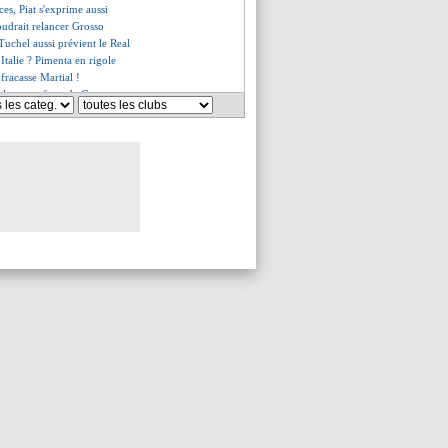
nces, Piat s'exprime aussi
oudrait relancer Grosso
Tuchel aussi prévient le Real
Italie ? Pimenta en rigole
fracasse Martial !
les mots forts de Gattuso
ino rassure Caicedo
t le retour à Marseille
s satisfait après Naples
m, Sage n'a aucun objectif
stle sérieux pour Guirassy
 refuse de se victimiser
e beau joueur avec le Barça
es, Labrune offensif !
e 2023 pour Carvajal
 vers une longue absence...
ort, Riolo n'en peut plus
 toujours à la retraite
é, le club tance la Fédération !
petite phrase de Deschamps
écédé, la ministre révoltée
 dans l'attente
 chaud entre Gimenez et Félix
évient Ounahi
s catégorique de Neves
iola refuse d'allumer l'arbitre