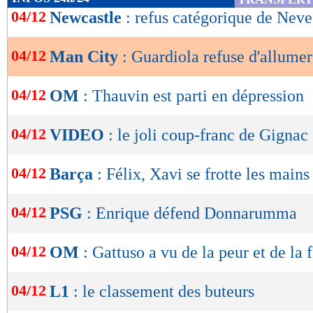
de
04/12
Newcastle
: refus catégorique de Neve
lecture
04/12
Man City
: Guardiola refuse d'allumer 
OK
04/12
OM
: Thauvin est parti en dépression
04/12
VIDEO
: le joli coup-franc de Gignac 
04/12
Barça
: Félix, Xavi se frotte les mains
04/12
PSG
: Enrique défend Donnarumma
04/12
OM
: Gattuso a vu de la peur et de la 
04/12
L1
: le classement des buteurs