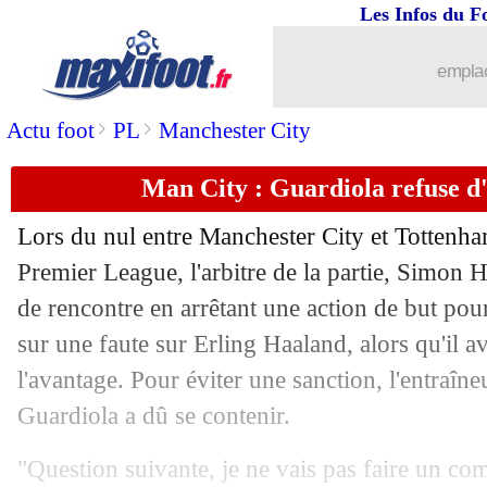
Les Infos du F
04/12
Inter
: Inzaghi très satisfait après Nap
emplac
04/12
Lyon
: son intérim, Sage n'a aucun obj
>
>
Actu foot
PL
Manchester City
04/12
Stuttgart
: Newcastle sérieux pour Gu
Man City : Guardiola refuse d'
04/12
Lyon
: l'OM, Sage refuse de se victimi
Lors du nul entre Manchester City et Tottenh
04/12
Atletico
: Simeone beau joueur avec l
Premier League, l'arbitre de la partie, Simon H
de rencontre en arrêtant une action de but pou
04/12
LFP
: les violences, Labrune offensif !
sur une faute sur Erling Haaland, alors qu'il av
l'avantage. Pour éviter une sanction, l'entraîn
04/12
Real
: fin d'année 2023 pour Carvajal
Guardiola a dû se contenir.
04/12
Newcastle
: Pope vers une longue abse
"Question suivante, je ne vais pas faire un co