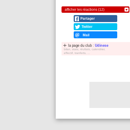
afficher les réactions (12)
Partager
Twitter
Mail
la page du club :
Udinese
bilan, stats, réultats, calendrier,
effectif, tranferts, ...