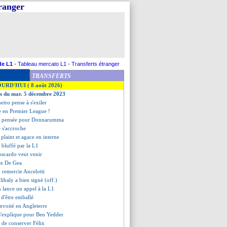
tranger
de L1
-
Tableau mercato L1
-
Transferts étranger
TRANSFERTS
OURD'HUI ( 8 août 2026)
es du mar. 5 décembre 2023
eiro pense à s'exiler
e en Premier League !
e pensée pour Donnarumma
e s'accroche
 plaint et agace en interne
 bluffé par la L1
oscardo veut venir
ste De Gea
 remercie Ancelotti
libaly a bien signé (off.)
 lance un appel à la L1
 d'être emballé
nvoité en Angleterre
 s'explique pour Ben Yedder
 de conserver Félix