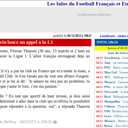
Les Infos du Football Français et E
emplacement publicitaire
publié le
04/12/2023 à 19h31
LiveScore
-
clubs 
in lance un appel à la L1
INFOS 24h/24
brèves d'AUJ
...
ernier,
Florian Thauvin
(30 ans, 13 matchs et 2 buts en
Liste des brèv
...
ouver la Ligue 1. L’ailier français envisageait déjà un
Strasbourg
: Gam
04/12
Ang.
: ça cartonn
04/12
PSG
: Rami a un
04/12
qu'il n'y a pas un club en France qui m'a tendu la main, a
Man Utd
: Varan
04/12
ll Club. Je n'en faisais pas du tout une affaire d'argent.
TFC
: Dallinga se
04/12
et je lui ai dit : 'le salaire ne sera pas un problème, tu
Monaco
: Zakaria
04/12
que j'aime le foot, c'est ma passion."
PSG
: le jeune M
04/12
Newcastle
: la pi
04/12
le ? En tant que sportif de haut niveau, je dois aussi
Real
: Bellingham
04/12
déterminé à aller dans le club qui m'offrira la possibilité
Montpellier
: Cou
04/12
pour répondre à la question, oui", a répondu Thauvin
Udinese
: Thauvin
04/12
OM
: Rothen loin
04/12
Lyon
: O'Brien co
04/12
Monaco
: Hütter
ic Bethsy - 04/12/23 à 19h31
04/12
Barça
: Xavi rêve
04/12