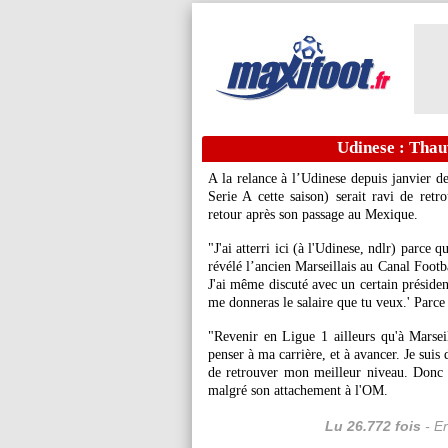
Udinese : Thauv
A la relance à l’Udinese depuis janvier d
Serie A cette saison) serait ravi de retr
retour après son passage au Mexique.
"J'ai atterri ici (à l'Udinese, ndlr) parce 
révélé l’ancien Marseillais au Canal Footba
J'ai même discuté avec un certain président 
me donneras le salaire que tu veux.' Parce 
"Revenir en Ligue 1 ailleurs qu'à Marseil
penser à ma carrière, et à avancer. Je suis 
de retrouver mon meilleur niveau. Donc 
malgré son attachement à l'OM.
Lu 26.772 fois
- Er