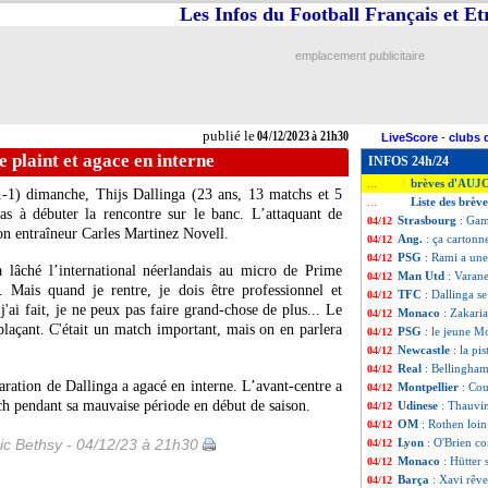
Les Infos du Football Français et E
emplacement publicitaire
publié le
04/12/2023 à 21h30
LiveScore
-
clubs 
e plaint et agace en interne
INFOS 24h/24
brèves d'AUJ
...
(1-1) dimanche,
Thijs Dallinga
(23 ans, 13 matchs et 5
Liste des brèv
...
pas à débuter la rencontre sur le banc. L’attaquant de
Strasbourg
: Gam
04/12
on entraîneur Carles Martinez Novell.
Ang.
: ça cartonn
04/12
PSG
: Rami a un
04/12
 a lâché l’international néerlandais au micro de Prime
Man Utd
: Varan
04/12
Mais quand je rentre, je dois être professionnel et
TFC
: Dallinga se
04/12
j'ai fait, je ne peux pas faire grand-chose de plus... Le
Monaco
: Zakaria
04/12
plaçant. C'était un match important, mais on en parlera
PSG
: le jeune M
04/12
Newcastle
: la pi
04/12
Real
: Bellingham
04/12
aration de Dallinga a agacé en interne. L’avant-centre a
Montpellier
: Cou
04/12
h pendant sa mauvaise période en début de saison.
Udinese
: Thauvin
04/12
OM
: Rothen loin
04/12
ic Bethsy - 04/12/23 à 21h30
Lyon
: O'Brien co
04/12
Monaco
: Hütter
04/12
Barça
: Xavi rêve
04/12