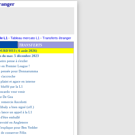
tranger
de L1
-
Tableau mercato L1
-
Transferts étranger
TRANSFERTS
OURD'HUI ( 6 août 2026)
es du mar. 5 décembre 2023
eiro pense à s'exiler
e en Premier League !
e pensée pour Donnarumma
e s'accroche
 plaint et agace en interne
 bluffé par la L1
oscardo veut venir
ste De Gea
 remercie Ancelotti
libaly a bien signé (off.)
 lance un appel à la L1
 d'être emballé
nvoité en Angleterre
 s'explique pour Ben Yedder
 de conserver Félix