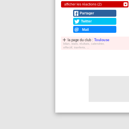
afficher les réactions (2)
Partager
Twitter
Mail
la page du club :
Toulouse
bilan, stats, réultats, calendrier,
effectif, tranferts, ...