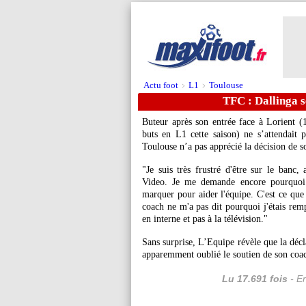
Actu foot
L1
Toulouse
>
>
TFC : Dallinga s
Buteur après son entrée face à Lorient 
buts en L1 cette saison) ne s’attendait 
Toulouse n’a pas apprécié la décision de s
"Je suis très frustré d'être sur le banc,
Video. Je me demande encore pourquoi. 
marquer pour aider l'équipe. C'est ce que 
coach ne m'a pas dit pourquoi j'étais rem
en interne et pas à la télévision."
Sans surprise, L’Equipe révèle que la décl
apparemment oublié le soutien de son coac
Lu 17.691 fois
- Er