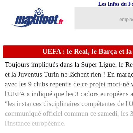
08/05
PSG
: blessure au genou pour Verratti
Les Infos du F
08/05
Nantes
: Blas a senti un déclic
emplac
08/05
Ang.
: Leeds fait chuter Tottenham !
UEFA : le Real, le Barça et l
08/05
Bordeaux
: Baysse refuse de baisser le
Toujours impliqués dans la Super Ligue, le R
08/05
Esp.
: Barça-Atletico, les compos
et la Juventus Turin ne lâchent rien ! En marg
avec les 9 clubs repentis de ce projet mort-né 
08/05
Lyon
: Aouar, une valeur divisée par 2
l'UEFA a indiqué que les 3 cadors européens al
08/05
L1
: Nantes 3-0 Bordeaux (fini)
"les instances disciplinaires compétentes de 
communiqué officiel commun ce samedi, les 3
08/05
PSG
: Neymar a prolongé ! (officiel)
l'instance européenne.