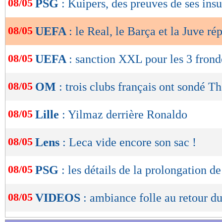
08/05
PSG
: Kuipers, des preuves de ses insu
intolérable, conformément à l'état de droit, des
de
lecture
appropriées pour la durabilité de toute la famil
08/05
UEFA
: le Real, le Barça et la Juve r
OK
Lu 28.824 fois
- Damien Da Silva 
08/05
UEFA
: sanction XXL pour les 3 frond
08/05
OM
: trois clubs français ont sondé T
08/05
Lille
: Yilmaz derrière Ronaldo
08/05
Lens
: Leca vide encore son sac !
08/05
PSG
: les détails de la prolongation 
08/05
VIDEOS
: ambiance folle au retour 