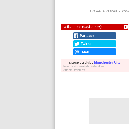
Lu 44.368 fois
- Youc
afficher les réactions (+)
Partager
Twitter
Mail
la page du club :
Manchester City
bilan, stats, réultats, calendrier,
effectif, tranferts, ...