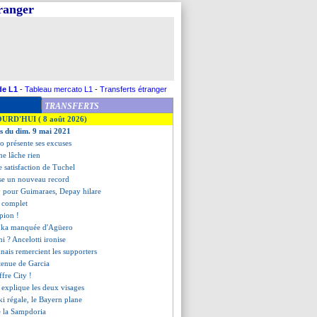
tranger
de L1
-
Tableau mercato L1
-
Transferts étranger
TRANSFERTS
OURD'HUI ( 8 août 2026)
es du dim. 9 mai 2021
o présente ses excuses
ne lâche rien
se satisfaction de Tuchel
se un nouveau record
y pour Guimaraes, Depay hilare
t complet
pion !
enka manquée d'Agüero
ni ? Ancelotti ironise
nnais remercient les supporters
ntenue de Garcia
ffre City !
 explique les deux visages
 régale, le Bayern plane
se la Sampdoria