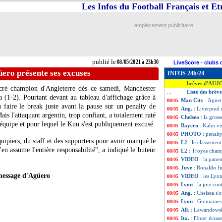
Les Infos du Football Français et E
emplacement publicitaire
publié le
08/05/2021 à 23h30
LiveScore
-
clubs 
ero présente ses excuses
INFOS 24h/24
brèves d'AUJ
...
sacré champion d'Angleterre dès ce samedi, Manchester
Liste des brèv
...
a (1-2). Pourtant devant au tableau d'affichage grâce à
Man City
: Agüer
08/05
 faire le break juste avant la pause sur un penalty de
Ang.
: Liverpool 
08/05
Mais l'attaquant argentin, trop confiant, a totalement raté
Chelsea
: la gros
08/05
quipe et pour lequel le Kun s'est publiquement excusé.
Bayern
: Kahn vi
08/05
PHOTO
: penalt
08/05
ipiers, du staff et des supporters pour avoir manqué le
L2
: le classemen
08/05
'en assume l'entière responsabilité", a indiqué le buteur
L2
: Troyes cham
08/05
VIDEO
: la pan
08/05
Juve
: Ronaldo fi
08/05
message d'Agüero
VIDEO
: les Lyo
08/05
Lyon
: la joie co
08/05
Ang.
: Chelsea s'o
08/05
Lyon
: Guimaraes
08/05
All.
: Lewandowski
08/05
Ita.
: l'Inter écra
08/05