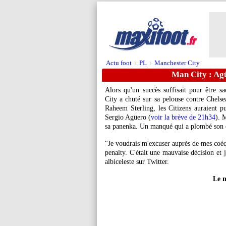
Actu foot
PL
Manchester City
>
>
Man City : Agü
Alors qu'un succès suffisait pour être 
City a chuté sur sa pelouse contre Chelse
Raheem Sterling, les Citizens auraient pu
Sergio Agüero (
voir la brève de 21h34
). 
sa panenka. Un manqué qui a plombé son é
"Je voudrais m'excuser auprès de mes coéqu
penalty. C'était une mauvaise décision et j
albiceleste sur Twitter.
Le 