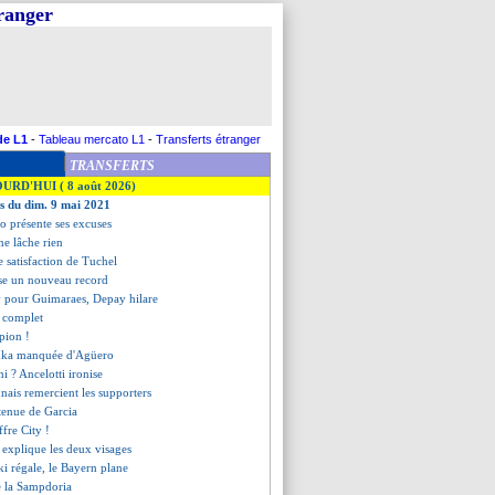
tranger
de L1
-
Tableau mercato L1
-
Transferts étranger
TRANSFERTS
OURD'HUI ( 8 août 2026)
es du dim. 9 mai 2021
o présente ses excuses
ne lâche rien
se satisfaction de Tuchel
se un nouveau record
y pour Guimaraes, Depay hilare
t complet
pion !
enka manquée d'Agüero
ni ? Ancelotti ironise
nnais remercient les supporters
ntenue de Garcia
ffre City !
 explique les deux visages
 régale, le Bayern plane
se la Sampdoria