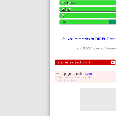
598
(88 %)
25
(11)
5
10
Suivez les matchs en DIRECT sur le
Lu 8.597 fois
- Romain
afficher les réactions (+)
la page du club :
Lyon
bilan, stats, réultats, calendrier,
effectif, tranferts, ...