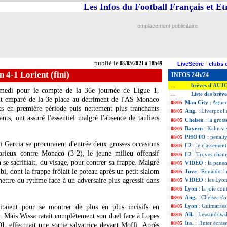
Les Infos du Football Français et E
emplacement publicitaire
publié le
08/05/2021 à 18h49
LiveScore
-
clubs 
n 4-1 Lorient (fini)
INFOS 24h/24
brèves d'AUJ
...
amedi pour le compte de la 36e journée de Ligue 1,
Liste des brèv
...
nt emparé de la 3e place au détriment de l'AS Monaco
Man City
: Agüer
08/05
s en première période puis nettement plus tranchants
Ang.
: Liverpool 
08/05
ants, ont assuré l'essentiel malgré l'absence de tauliers
Chelsea
: la gros
08/05
Bayern
: Kahn vi
08/05
PHOTO
: penalt
08/05
 Garcia se procuraient d'entrée deux grosses occasions
L2
: le classemen
08/05
torieux contre Monaco (3-2), le jeune milieu offensif
L2
: Troyes cham
08/05
 se sacrifiait, du visage, pour contrer sa frappe. Malgré
VIDEO
: la pan
08/05
 dont la frappe frôlait le poteau après un petit slalom
Juve
: Ronaldo fi
08/05
mettre du rythme face à un adversaire plus agressif dans
VIDEO
: les Lyo
08/05
Lyon
: la joie co
08/05
Ang.
: Chelsea s'o
08/05
Lyon
: Guimaraes
fitaient pour se montrer de plus en plus incisifs en
08/05
All.
: Lewandowski
08/05
es. Mais Wissa ratait complètement son duel face à Lopes
Ita.
: l'Inter écra
08/05
OL effectuait une sortie salvatrice devant Moffi. Après