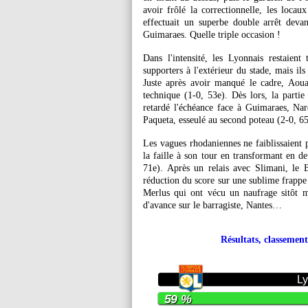
avoir frôlé la correctionnelle, les locau
effectuait un superbe double arrêt deva
Guimaraes. Quelle triple occasion !
Dans l'intensité, les Lyonnais restaien
supporters à l'extérieur du stade, mais ils
Juste après avoir manqué le cadre, Aouar
technique (1-0, 53e). Dès lors, la partie
retardé l'échéance face à Guimaraes, Nar
Paqueta, esseulé au second poteau (2-0, 65
Les vagues rhodaniennes ne faiblissaient p
la faille à son tour en transformant en d
71e). Après un relais avec Slimani, le 
réduction du score sur une sublime frappe
Merlus qui ont vécu un naufrage sitôt m
d'avance sur le barragiste, Nantes…
Résultats, classement
L
59 %