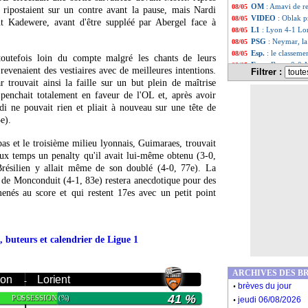
OM
: Amavi de r
08/05
x ripostaient sur un contre avant la pause, mais Nardi
VIDEO
: Oblak p
08/05
nt Kadewere, avant d'être suppléé par Abergel face à
L1
: Lyon 4-1 Lor
08/05
PSG
: Neymar, la
08/05
Esp.
: le classeme
08/05
t toutefois loin du compte malgré les chants de leurs
Esp.
: Barça 0-0 A
08/05
 revenaient des vestiaires avec de meilleures intentions.
Filtrer :
Bayern
: l'énorm
08/05
 trouvait ainsi la faille sur un but plein de maîtrise
All.
: 9e titre de 
08/05
 penchait totalement en faveur de l'OL et, après avoir
Ita.
: Naples et O
08/05
di ne pouvait rien et pliait à nouveau sur une tête de
Real
: Zidane ne
08/05
e).
L1
: Lyon-Lorien
08/05
PSG
: Neymar ex
08/05
as et le troisième milieu lyonnais, Guimaraes, trouvait
PSG
: blessure a
08/05
eux temps un penalty qu'il avait lui-même obtenu (3-0,
Nantes
: Blas a se
08/05
Brésilien y allait même de son doublé (4-0, 77e). La
Ang.
: Leeds fait
08/05
 de Monconduit (4-1, 83e) restera anecdotique pour des
Bordeaux
: Bayss
08/05
enés au score et qui restent 17es avec un petit point
Esp.
: Barça-Atlet
08/05
Lyon
: Aouar, une
08/05
L1
: Nantes 3-0 B
08/05
PSG
: Neymar a p
08/05
, buteurs et calendrier de Ligue 1
Rennes
: Camavin
08/05
Lille
: Fonte ne la
08/05
Bordeaux
: la pi
08/05
ARCHIVES DES B
OM
: accord tro
08/05
yon
Lorient
-
.
brèves du jour
PSG
: fin de sai
08/05
.
41 %
POSSESSION
(%)
Montpellier
: Bat
08/05
jeudi 06/08/2026