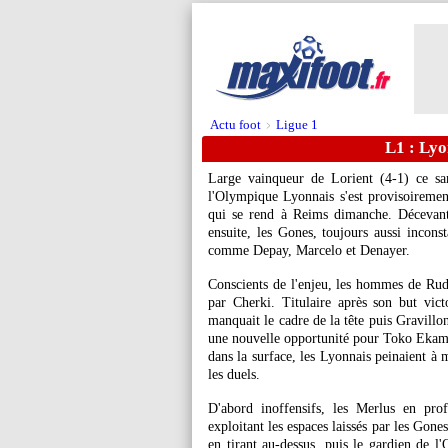
Actu foot
Ligue 1
>
L1 : Lyo
Large vainqueur de Lorient (4-1) ce s
l'Olympique Lyonnais s'est provisoireme
qui se rend à Reims dimanche. Décevant
ensuite, les Gones, toujours aussi inconst
comme Depay, Marcelo et Denayer.
Conscients de l'enjeu, les hommes de Rudi
par Cherki. Titulaire après son but vic
manquait le cadre de la tête puis Gravillon
une nouvelle opportunité pour Toko Ekambi,
dans la surface, les Lyonnais peinaient à 
les duels.
D'abord inoffensifs, les Merlus en pro
exploitant les espaces laissés par les Gon
en tirant au-dessus, puis le gardien de l'