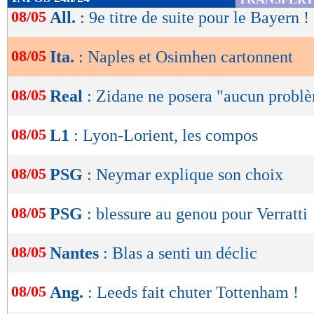
de
08/05
All.
: 9e titre de suite pour le Bayern !
lecture
08/05
Ita.
: Naples et Osimhen cartonnent
OK
08/05
Real
: Zidane ne posera "aucun probl
08/05
L1
: Lyon-Lorient, les compos
08/05
PSG
: Neymar explique son choix
08/05
PSG
: blessure au genou pour Verratti
08/05
Nantes
: Blas a senti un déclic
08/05
Ang.
: Leeds fait chuter Tottenham !