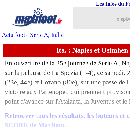
Les Infos du F
08/05
L2
: Troyes champion !
emplac
08/05
VIDEO
: la panenka manquée d'Agüe
>
Actu foot
Serie A, Italie
08/05
Juve
: Ronaldo fini ? Ancelotti ironise
Ita. : Naples et Osimhen
08/05
VIDEO
: les Lyonnais remercient les 
En ouverture de la 35e journée de Serie A, Na
08/05
Lyon
: la joie contenue de Garcia
sur la pelouse de La Spezia (1-4), ce samedi. 
(23e, 44e) et Lozano (80e), sur une passe de l'a
08/05
Ang.
: Chelsea s'offre City !
victoire aux Partenopei, qui prennent provisoi
point d'avance sur l'Atalanta, la Juventus et l
08/05
Lyon
: Guimaraes explique les deux v
Retrouvez tous les résultats, les buteurs et
08/05
All.
: Lewandowski régale, le Bayern 
SCORE de Maxifoot.