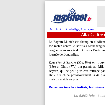
Actu foot
Bundesliga, Allemagne
>
All. : 9e titre
Le Bayern Munich est champion d’Allemag
son match contre le Borussia Mönchengladb
rang suite au succès du Borussia Dortmund
journée de Bundesliga.
Reus (7e) et Sancho (51e, 87e) ont trouv
(63e) et Olmo (77e) ont permis au RBL d
Bayern, qui ne peut plus être rattrapé pa
BvB, qui chipe provisoirement la 4e pla
mais un match en plus.
Retrouvez tous les résultats, les buteu
Lu 9.962 fois
- Youc