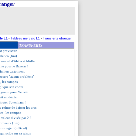
tranger
ntenue de Garcia
ffre City !
 explique les deux visages
 régale, le Bayern plane
se la Sampdoria
etour contre l'ASSE
rive Messi d'un but fou
de L1
-
Tableau mercato L1
-
Transferts étranger
ient (fini)
TRANSFERTS
 joie de Pochettino
nt provisoire
tletico (fini)
e record d'Alaba et Müller
suite pour le Bayern !
simhen cartonnent
 posera "aucun problème"
t, les compos
plique son choix
u genou pour Verratti
nti un déclic
 chuter Tottenham !
e refuse de baisser les bras
ico, les compos
 valeur divisée par 2 ?
ordeaux (fini)
rolongé ! (officiel)
ga lucide sur sa saison