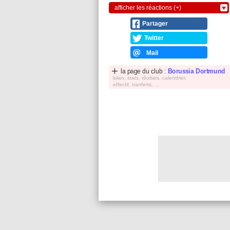
afficher les réactions (+)
Partager
Twitter
Mail
la page du club :
Borussia Dortmund
bilan, stats, réultats, calendrier,
effectif, tranferts, ...