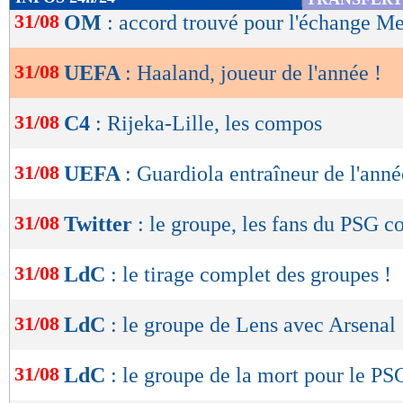
de
31/08
OM
: accord trouvé pour l'échange M
lecture
31/08
UEFA
: Haaland, joueur de l'année !
OK
31/08
C4
: Rijeka-Lille, les compos
31/08
UEFA
: Guardiola entraîneur de l'anné
31/08
Twitter
: le groupe, les fans du PSG c
31/08
LdC
: le tirage complet des groupes !
31/08
LdC
: le groupe de Lens avec Arsenal
31/08
LdC
: le groupe de la mort pour le PS