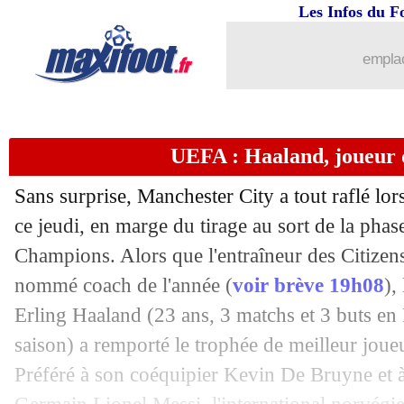
Les Infos du F
31/08
Lens
: Le Cardinal prêté à Brest ?
emplac
31/08
Reims
: Keita prêté à Bastia (officiel)
31/08
Man Utd
: Henderson file à Palace ! (o
UEFA : Haaland, joueur d
31/08
PSG
: Barcola, ce serait bouclé !
Sans surprise, Manchester City a tout raflé lo
31/08
PSG
: Al-Khelaïfi s'exprime sur Mbap
ce jeudi, en marge du tirage au sort de la pha
Champions. Alors que l'entraîneur des Citizen
31/08
Dortmund
: Füllkrug a signé (officiel)
nommé coach de l'année (
voir brève 19h08
),
Erling Haaland
(23 ans, 3 matchs et 3 buts en
31/08
Betis
: Rodriguez a dit non à l'OL
saison) a remporté le trophée de meilleur joue
Préféré à son coéquipier Kevin De Bruyne et à 
31/08
PSG
: Kolo Muani, Al-Khelaïfi fait le