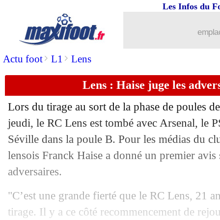
Les Infos du F
31/08
C3
: les résultats de la soirée
emplac
31/08
C4
: Rijeka 1-1 ap Lille (LOSC qualifi
>
>
Actu foot
L1
Lens
31/08
Burnley
: Massengo a signé (officiel)
Lens : Haise juge les adve
31/08
Monaco
: Man Utd et l'Inter recalés p
Lors du tirage au sort de la phase de poules 
31/08
Lyon
: Barcola signe au PSG pour 50 
jeudi, le RC Lens est tombé avec Arsenal, le
Séville dans la poule B. Pour les médias du clu
31/08
PSG
: une offre au Qatar pour Draxler
lensois Franck Haise a donné un premier avis s
adversaires.
31/08
TFC
: un milieu offensif norvégien e
"C’est une grande fierté que le RC Lens, 21 an
31/08
Lens
: Le Cardinal prêté à Brest ?
tirage. Il y a ce côté recommencement de rejo