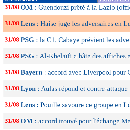
de
31/08
OM
: Guendouzi prêté à la Lazio (offi
lecture
31/08
Lens
: Haise juge les adversaires en 
OK
31/08
PSG
: la C1, Cabaye prévient les adve
31/08
PSG
: Al-Khelaïfi a hâte des affiches
31/08
Bayern
: accord avec Liverpool pour
31/08
Lyon
: Aulas répond et contre-attaque
31/08
Lens
: Pouille savoure ce groupe en L
31/08
OM
: accord trouvé pour l'échange M