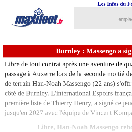
Les Infos du F
emplac
Burnley : Massengo a sign
Libre de tout contrat après une aventure de qua
passage à Auxerre lors de la seconde moitié de
de terrain Han-Noah Massengo (22 ans) s'offr
côté de Burnley. L'international Espoirs frança
première liste de Thierry Henry, a signé ce jeu
...
brèves d'AUJOURD'HUI ( 9 août 202
jusqu'en 2027 avec l'équipe de Vincent Komp
...
Liste des brèves du ven. 1 septembre 
Libre, Han-Noah Massengo rebo