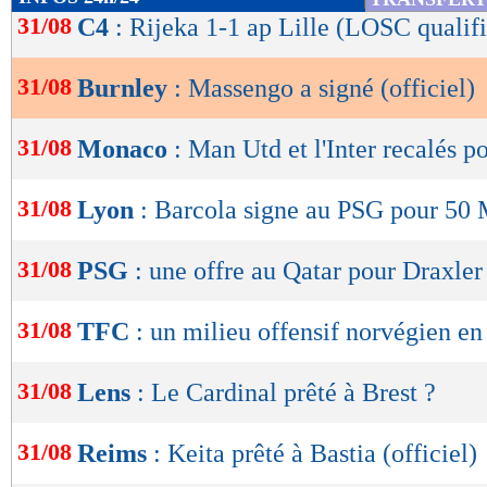
de
31/08
C4
: Rijeka 1-1 ap Lille (LOSC qualifi
lecture
31/08
Burnley
: Massengo a signé (officiel)
OK
31/08
Monaco
: Man Utd et l'Inter recalés p
31/08
Lyon
: Barcola signe au PSG pour 50 
31/08
PSG
: une offre au Qatar pour Draxler
31/08
TFC
: un milieu offensif norvégien e
31/08
Lens
: Le Cardinal prêté à Brest ?
31/08
Reims
: Keita prêté à Bastia (officiel)