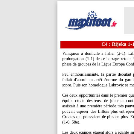
C4 : Rijeka 1-
Vainqueur à domicile à l'aller (2-1), Li
prolongation (1-1) de ce barrage retour !
phase de groupes de la Ligue Europa Conf
Peu enthousiasmante, la partie débutait
fallait d'abord un arrêt énorme du gard
score. Puis son homologue Labrovic se mont
Ces deux opportunités dans le premier quar
équipe croate désireuse de jouer en cont
assistait à une première période très pau
pouvait espérer des Lillois plus entrepre
Croates qui poussaient de plus en plus. Et
(1-0, 58e).
Les deux équipes étaient alors à égalité 