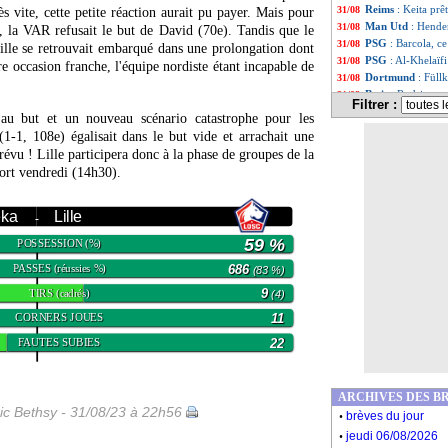
Reims
: Keita prêt
31/08
vite, cette petite réaction aurait pu payer. Mais pour
Man Utd
: Hender
31/08
, la VAR refusait le but de David (70e). Tandis que le
PSG
: Barcola, ce
31/08
Lille se retrouvait embarqué dans une prolongation dont
PSG
: Al-Khelaïf
31/08
re occasion franche, l'équipe nordiste étant incapable de
Dortmund
: Füll
31/08
Betis
: Rodriguez 
31/08
Filtrer :
PSG
: Kolo Muani
31/08
s au but et un nouveau scénario catastrophe pour les
Lorient
: Tiémoué
31/08
-1, 108e) égalisait dans le but vide et arrachait une
OM
: Guendouzi p
31/08
révu ! Lille participera donc à la phase de groupes de la
Lens
: Haise juge
31/08
ort vendredi (14h30).
PSG
: la C1, Cab
31/08
PSG
: Al-Khelaïf
31/08
Bayern
: accord 
eka
Lille
31/08
-
Lyon
: Aulas répo
31/08
59 %
POSSESSION
(%)
Lens
: Pouille sa
31/08
OM
: accord tro
31/08
PASSES
686
(réussies %)
(83 %)
UEFA
: Haaland, 
31/08
TIRS
9
(cadrés)
(4)
C4
: Rijeka-Lille
31/08
UEFA
: Guardiola
31/08
CORNERS JOUES
11
Twitter
: le grou
31/08
FAUTES SUBIES
22
LdC
: le tirage c
31/08
LdC
: le groupe 
31/08
LdC
: le groupe 
31/08
ARCHIVES DES B
Rennes
: Tchaouna
31/08
ic Bethsy - 31/08/23 à 22h56
.
brèves du jour
Rennes
: Lyon s'
31/08
.
Rennes
: Génésio
31/08
jeudi 06/08/2026