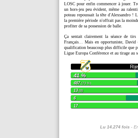
LOSC pour enfin commencer à jouer. Très 
un hors-jeu peu évident, même au ralenti
poteau repoussait la tête d'Alexsandro ! 
la première période n'offrait pas la moind
profiter de sa possession de balle.
Ça sentait clairement la séance de tir
Français… Mais en opportuniste, David (1
qualification beaucoup plus difficile que p
Ligue Europa Conférence et au tirage au s
Rij
41 %
487
(73 %)
13
(8)
6
17
Lu 14.274 fois
- Er