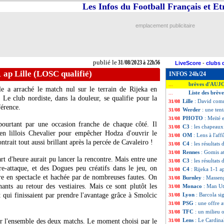
Les Infos du Football Français et E
emplacement publicitaire
publié le
31/08/2023 à 22h56
LiveScore
-
clubs 
1 ap Lille (LOSC qualifié)
INFOS 24h/24
brèves d'AUJ
...
lle a arraché le match nul sur le terrain de Rijeka en
Liste des brèv
...
 Le club nordiste, dans la douleur, se qualifie pour la
Lille
: David com
31/08
érence.
Werder
: une ten
31/08
PHOTO
: Meïté 
31/08
 pourtant par une occasion franche de chaque côté. Il
C3
: les chapeau
31/08
ien lillois Chevalier pour empêcher Hodza d'ouvrir le
OM
: Lens à l'af
31/08
rait tout aussi brillant après la percée de Cavaleiro !
C4
: les résultats 
31/08
Rennes
: Gomis a
31/08
t d'heure aurait pu lancer la rencontre. Mais entre une
C3
: les résultats 
31/08
re-attaque, et des Dogues peu créatifs dans le jeu, on
C4
: Rijeka 1-1 a
31/08
vre en spectacle et hachée par de nombreuses fautes. On
Burnley
: Masseng
31/08
nants au retour des vestiaires. Mais ce sont plutôt les
Monaco
: Man Utd
31/08
 qui finissaient par prendre l'avantage grâce à Smolcic
Lyon
: Barcola s
31/08
PSG
: une offre 
31/08
TFC
: un milieu 
31/08
Lens
: Le Cardinal
sur l'ensemble des deux matchs. Le moment choisi par le
31/08