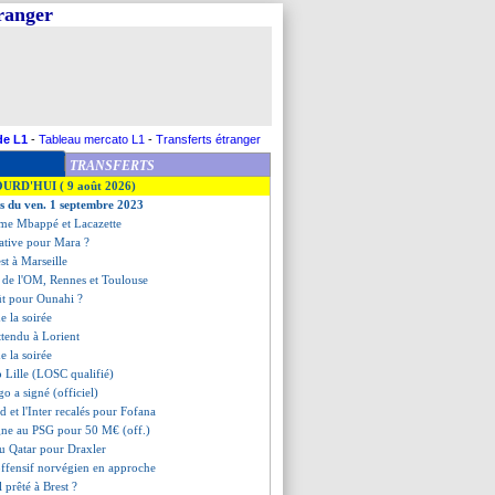
tranger
de L1
-
Tableau mercato L1
-
Transferts étranger
TRANSFERTS
OURD'HUI ( 9 août 2026)
es du ven. 1 septembre 2023
me Mbappé et Lacazette
tative pour Mara ?
est à Marseille
x de l'OM, Rennes et Toulouse
fût pour Ounahi ?
de la soirée
ttendu à Lorient
de la soirée
p Lille (LOSC qualifié)
o a signé (officiel)
 et l'Inter recalés pour Fofana
igne au PSG pour 50 M€ (off.)
au Qatar pour Draxler
offensif norvégien en approche
 prêté à Brest ?