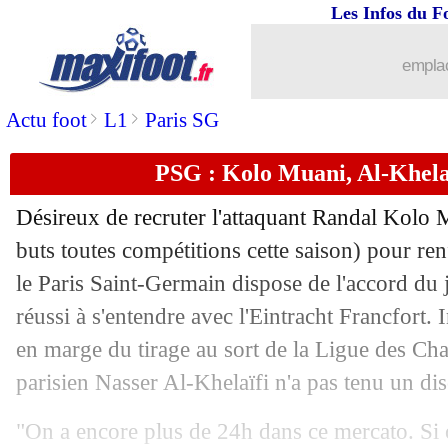
Les Infos du F
31/08
OM
: Lens à l'affût pour Ounahi ?
emplac
31/08
C4
: les résultats de la soirée
>
>
Actu foot
L1
Paris SG
31/08
Rennes
: Gomis attendu à Lorient
PSG : Kolo Muani, Al-Khelaïf
31/08
C3
: les résultats de la soirée
Désireux de recruter l'attaquant Randal
Kolo 
31/08
C4
: Rijeka 1-1 ap Lille (LOSC qualifi
buts toutes compétitions cette saison) pour ren
le Paris Saint-Germain dispose de l'accord du 
31/08
Burnley
: Massengo a signé (officiel)
réussi à s'entendre avec l'Eintracht Francfort. I
en marge du tirage au sort de la Ligue des Ch
31/08
Monaco
: Man Utd et l'Inter recalés p
parisien Nasser Al-Khelaïfi n'a pas tenu un dis
31/08
Lyon
: Barcola signe au PSG pour 50 
"On a encore plus de 24h dans ce mercato. Si o