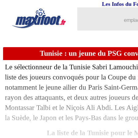
...
brèves d'AUJOURD'HUI ( 8 août 202
Les Infos du F
...
Liste des brèves du sam. 16 mai 2026
emplac
15/05
Real
: Mourinho, c'est pratiquement fa
Tunisie : un jeune du PSG con
15/05
Ang.
: Villa dompte Liverpool et valid
Le sélectionneur de la Tunisie Sabri Lamouchi
15/05
L1-L2
: le barrage pour Saint-Etienne 
liste des joueurs convoqués pour la Coupe d
notamment le jeune ailier du Paris Saint-Germ
15/05
Monaco
: Newcastle en contact avec
rayon des attaquants, et deux autres joueurs de
15/05
Nantes
: Vahid a réservé la maison de 
Montassar Talbi et le Niçois Ali Abdi. Les Aig
la Suède, le Japon et les Pays-Bas dans le gro
15/05
Lyon
: Morton souffre d'une pubalgie
La liste de la Tunisie pour le