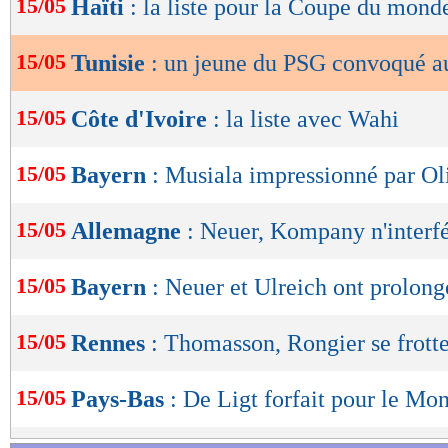
15/05
Haïti
: la liste pour la Coupe du mond
de
lecture
15/05
Tunisie
: un jeune du PSG convoqué a
OK
15/05
Côte d'Ivoire
: la liste avec Wahi
15/05
Bayern
: Musiala impressionné par Ol
15/05
Allemagne
: Neuer, Kompany n'interfé
15/05
Bayern
: Neuer et Ulreich ont prolongé
15/05
Rennes
: Thomasson, Rongier se frotte
15/05
Pays-Bas
: De Ligt forfait pour le Mo