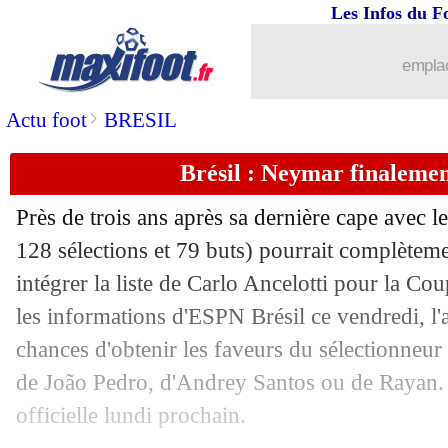
Les Infos du F
emplac
>
Actu foot
BRESIL
...
brèves d'AUJOURD'HUI ( 8 août 202
Brésil : Neymar finalemen
...
Près de trois ans après sa dernière cape avec l
Liste des brèves du sam. 16 mai 2026
128 sélections et 79 buts) pourrait complètemen
15/05
Real
: Mourinho, c'est pratiquement fa
intégrer la liste de Carlo Ancelotti pour la 
les informations d'ESPN Brésil ce vendredi, l'
15/05
Ang.
: Villa dompte Liverpool et valid
chances d'obtenir les faveurs du sélectionneur
de João Pedro, d'Andrey Santos ou de Rayan. 
15/05
L1-L2
: le barrage pour Saint-Etienne 
officielle lundi prochain.
15/05
Monaco
: Newcastle en contact avec