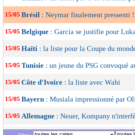
de
lecture
15/05
Brésil
: Neymar finalement pressenti !
OK
15/05
Belgique
: Garcia se justifie pour Luk
15/05
Haïti
: la liste pour la Coupe du mond
15/05
Tunisie
: un jeune du PSG convoqué a
15/05
Côte d'Ivoire
: la liste avec Wahi
15/05
Bayern
: Musiala impressionné par Ol
15/05
Allemagne
: Neuer, Kompany n'interfé
15/05
Bayern
: Neuer et Ulreich ont prolongé
Filtrer :