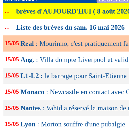
de
...
brèves d'AUJOURD'HUI ( 8 août 202
lecture
OK
...
Liste des brèves du sam. 16 mai 2026
15/05
Real
: Mourinho, c'est pratiquement fa
15/05
Ang.
: Villa dompte Liverpool et valid
15/05
L1-L2
: le barrage pour Saint-Etienne 
15/05
Monaco
: Newcastle en contact avec
15/05
Nantes
: Vahid a réservé la maison de 
15/05
Lyon
: Morton souffre d'une pubalgie