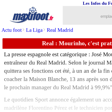
Les Infos du F
emplac
>
>
Actu foot
La Liga
Real Madrid
Real : Mourinho, c'est pra
La presse espagnole est catégorique : José Mo
entraîneur du Real Madrid. Selon le journal Ma
quittera ses fonctions cet été, à un an de la fin
coacher la Maison Blanche, 13 ans après son 
le prochain manager du Real Madrid à 99,9%", 
Le quotidien Sport annonce également un accor
madrilène Florentino Pérez et le technicien po