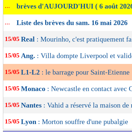
...
brèves d'AUJOURD'HUI ( 6 août 202
de
lecture
...
Liste des brèves du sam. 16 mai 2026
OK
15/05
Real
: Mourinho, c'est pratiquement fa
15/05
Ang.
: Villa dompte Liverpool et valid
15/05
L1-L2
: le barrage pour Saint-Etienne 
15/05
Monaco
: Newcastle en contact avec
15/05
Nantes
: Vahid a réservé la maison de 
15/05
Lyon
: Morton souffre d'une pubalgie