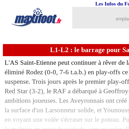
Les Infos du F
emplac
L1-L2 : le barrage pour Sa
L'AS Saint-Etienne peut continuer à rêver de l
éliminé Rodez (0-0, 7-6 t.a.b.) en play-offs c
suspense. Trois jours après le premier play-off
Red Star (3-2), le RAF a débarqué à Geoffro
ambitions joueuses. Les Aveyronnais ont créé 
la surface d'un Larsonneur solide, et Younouss
en voyant une volée s'écraser sur le poteau. P