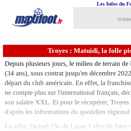
Les Infos du F
06/01
Tottenham
: le club dénonce les chant
emplac
06/01
OM
: le point mercato de Sampaoli
06/01
Lens
: deux joueurs positifs au Covid-
Troyes : Matuidi, la folle pis
06/01
Monaco
: Sidibé, l'autre option de l'At
Depuis plusieurs jours, le milieu de terrain de
06/01
Barça
: le retour de la piste Martial
(34 ans), sous contrat jusqu'en décembre 2022
départ du club américain. En effet, la franch
06/01
PHOTO
: Lukaku répond aux chambr
ne compte plus sur l'international français, d
son salaire XXL. Et pour le récupérer, Troyes 
06/01
Chelsea
: le Barça s'attaque à Christe
d'après les informations du quotidien régional 
06/01
Man City
: Guardiola positif, 7 joueur
En effet, l'actuel 15e de Ligue 1 rêve de faire 