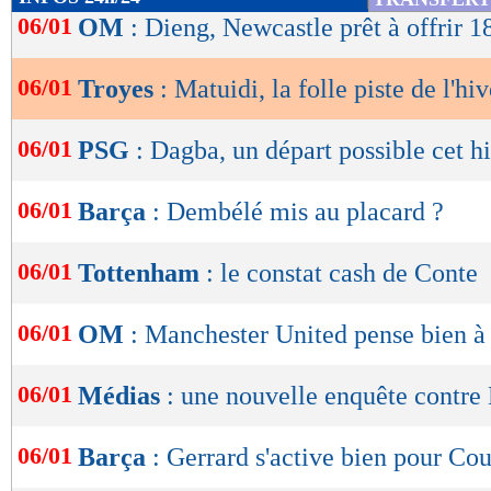
de
06/01
OM
: Dieng, Newcastle prêt à offrir 
lecture
06/01
Troyes
: Matuidi, la folle piste de l'hiv
OK
06/01
PSG
: Dagba, un départ possible cet h
06/01
Barça
: Dembélé mis au placard ?
06/01
Tottenham
: le constat cash de Conte
06/01
OM
: Manchester United pense bien 
06/01
Médias
: une nouvelle enquête contre
06/01
Barça
: Gerrard s'active bien pour Co