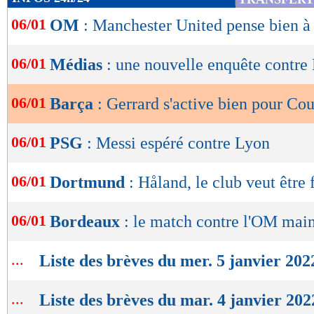
de
06/01
OM
: Manchester United pense bien 
lecture
OK
06/01
Médias
: une nouvelle enquête contre
06/01
Barça
: Gerrard s'active bien pour Co
06/01
PSG
: Messi espéré contre Lyon
06/01
Dortmund
: Håland, le club veut être 
06/01
Bordeaux
: le match contre l'OM mai
...
Liste des brèves du mer. 5 janvier 202
...
Liste des brèves du mar. 4 janvier 202