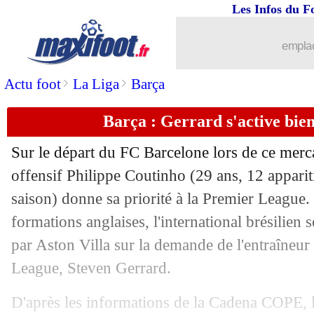
Les Infos du F
06/01
PHOTO
: Lukaku répond aux chambr
emplac
06/01
Chelsea
: le Barça s'attaque à Christe
>
>
Actu foot
La Liga
Barça
06/01
Man City
: Guardiola positif, 7 joueur
Barça : Gerrard s'active bie
06/01
Lille
: Celik dans le viseur de l'Atletic
Sur le départ du FC Barcelone lors de ce merca
offensif Philippe Coutinho (29 ans, 12 appariti
06/01
Bordeaux
: un forfait possible contre
saison) donne sa priorité à la Premier League.
06/01
formations anglaises, l'international brésilien s
Bordeaux
: la LFP, Lopes furieux !
par Aston Villa sur la demande de l'entraîneur
06/01
Gabon
: polémique pour Aubameyang
League, Steven Gerrard.
06/01
Lille
: 4 M€ grâce à Maia
D'après les informations de la Cadena COPE, le