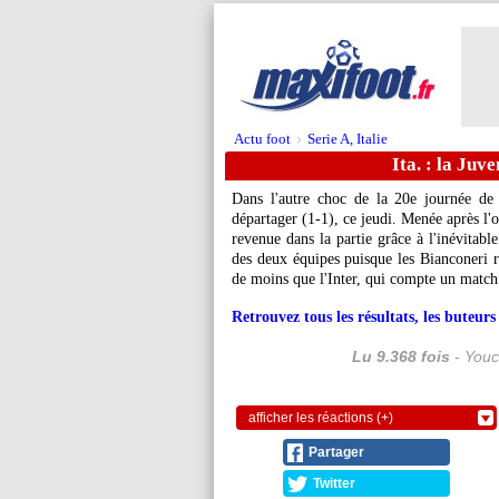
Actu foot
Serie A, Italie
>
Ita. : la Juv
Dans l'autre choc de la 20e journée de 
départager (1-1), ce jeudi. Menée après l'
revenue dans la partie grâce à l'inévitabl
des deux équipes puisque les Bianconeri re
de moins que l'Inter, qui compte un match
Retrouvez tous les résultats, les buteu
Lu 9.368 fois
- Youc
afficher les réactions (+)
Partager
Twitter