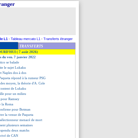
tranger
de L1
-
Tableau mercato L1
-
Transferts étranger
TRANSFERTS
OURD'HUI ( 7 août 2026)
es du ven. 7 janvier 2022
etico se balade
ite le sujet Lukaku
et Naples dos à dos
e Paqueta répond à la rumeur PSG
ndes moyen, la théorie d'A. Cole
 content de Lukaku
ille pour un milieu
té pour Ramsey
re la Roma
confirme pour Botman
tre la venue de Paqueta
e sélectionneur menacé de mort
sent plusieurs semaines
suspendu deux matchs
 privé de CAN