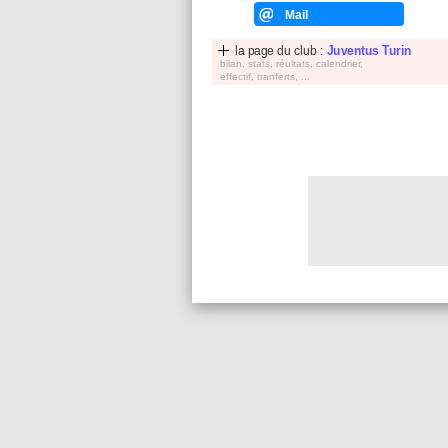
Mail
la page du club :
Juventus Turin
bilan, stats, réultats, calendrier,
effectif, tranferts, ...