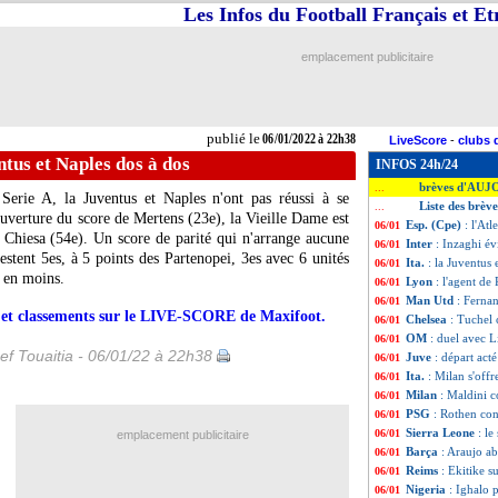
Les Infos du Football Français et E
emplacement publicitaire
publié le
06/01/2022 à 22h38
LiveScore
-
clubs 
entus et Naples dos à dos
INFOS 24h/24
brèves d'AUJ
...
Serie A, la Juventus et Naples n'ont pas réussi à se
Liste des brèv
...
ouverture du score de Mertens (23e), la Vieille Dame est
Esp. (Cpe)
: l'Atl
06/01
e Chiesa (54e). Un score de parité qui n'arrange aucune
Inter
: Inzaghi év
06/01
stent 5es, à 5 points des Partenopei, 3es avec 6 unités
Ita.
: la Juventus 
06/01
 en moins.
Lyon
: l'agent d
06/01
Man Utd
: Ferna
06/01
rs et classements sur le LIVE-SCORE de Maxifoot.
Chelsea
: Tuchel
06/01
OM
: duel avec L
06/01
ef Touaitia - 06/01/22 à 22h38
Juve
: départ ac
06/01
Ita.
: Milan s'off
06/01
Milan
: Maldini 
06/01
PSG
: Rothen con
06/01
Sierra Leone
: l
06/01
emplacement publicitaire
Barça
: Araujo ab
06/01
Reims
: Ekitike 
06/01
Nigeria
: Ighalo
06/01