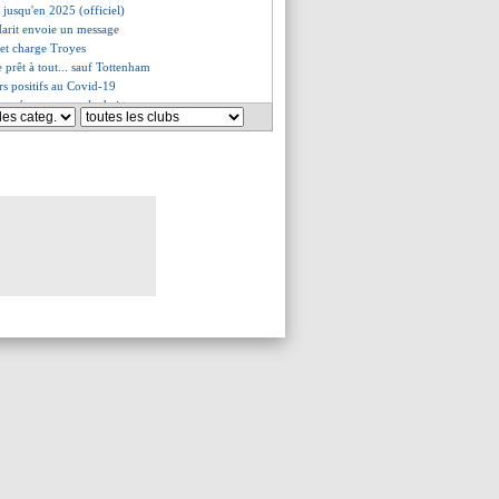
 jusqu'en 2025 (officiel)
Harit envoie un message
llet charge Troyes
e prêt à tout... sauf Tottenham
rs positifs au Covid-19
 présente son style de jeu
 chauve, Bernardoni rigole
as le problème d'Harit
ositif au Covid-19
gba, le joueur libre à recruter
report possible jusqu'à H-5
 ferme pas la porte
cherché pour remplacer Amavi
que l'avenir de Deschamps
croit encore en Hazard
lub dénonce les chants des fans
ercato de Sampaoli
rs positifs au Covid-19
 l'autre option de l'Atletico
de la piste Martial
u répond aux chambrages
a s'attaque à Christensen
iola positif, 7 joueurs isolés
le viseur de l'Atletico
rfait possible contre l'OM
P, Lopes furieux !