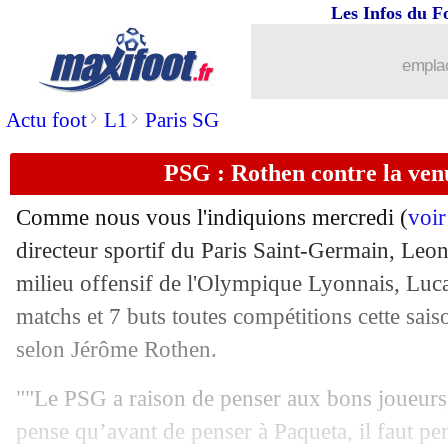
Les Infos du F
emplac
>
>
Actu foot
L1
Paris SG
PSG : Rothen contre la ven
Comme nous vous l'indiquions mercredi (
voir
directeur sportif du Paris Saint-Germain, Leon
milieu offensif de l'Olympique Lyonnais, Luc
...
brèves d'AUJOURD'HUI ( 7 août 202
matchs et 7 buts toutes compétitions cette sai
selon Jérôme Rothen.
...
Liste des brèves du ven. 7 janvier 202
""Le PSG a raison de penser aux bons joueurs,
06/01
Esp. (Cpe)
: l'Atletico se balade
pense qu’avant de penser à Paqueta, il faut pen