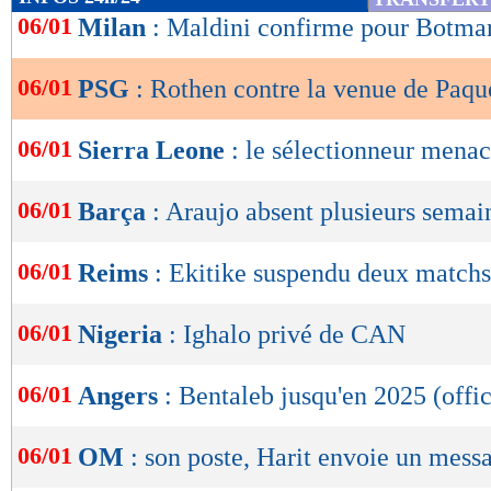
de
06/01
Milan
: Maldini confirme pour Botma
lecture
06/01
PSG
: Rothen contre la venue de Paqu
OK
06/01
Sierra Leone
: le sélectionneur mena
06/01
Barça
: Araujo absent plusieurs semai
06/01
Reims
: Ekitike suspendu deux matchs
06/01
Nigeria
: Ighalo privé de CAN
06/01
Angers
: Bentaleb jusqu'en 2025 (offic
06/01
OM
: son poste, Harit envoie un mess